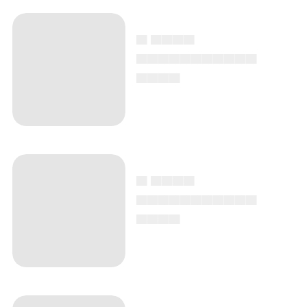
▄ ▄▄▄▄
▄▄▄▄▄▄▄▄▄▄▄
▄▄▄▄
▄ ▄▄▄▄
▄▄▄▄▄▄▄▄▄▄▄
▄▄▄▄