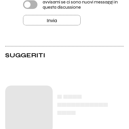
avvisami se ci sono nuovi messaggi in
questa discussione
Invia
SUGGERITI
▄ ▄▄▄▄
▄▄▄▄▄▄▄▄▄▄▄
▄▄▄▄