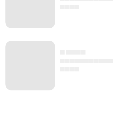
▄▄▄▄
▄ ▄▄▄▄
▄▄▄▄▄▄▄▄▄▄▄
▄▄▄▄