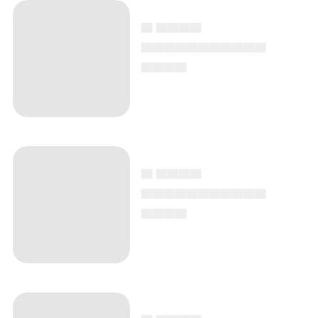
▄ ▄▄▄▄
▄▄▄▄▄▄▄▄▄▄▄
▄▄▄▄
▄ ▄▄▄▄
▄▄▄▄▄▄▄▄▄▄▄
▄▄▄▄
▄ ▄▄▄▄