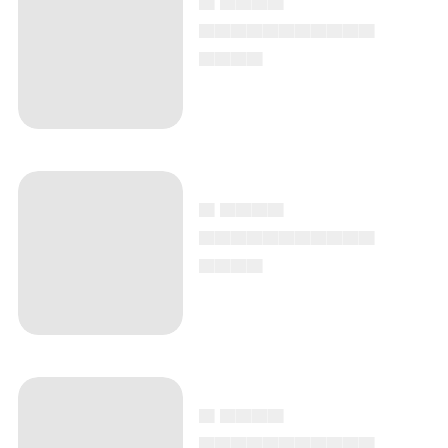
▄▄▄▄▄▄▄▄▄▄▄
▄▄▄▄
▄ ▄▄▄▄
▄▄▄▄▄▄▄▄▄▄▄
▄▄▄▄
▄ ▄▄▄▄
▄▄▄▄▄▄▄▄▄▄▄