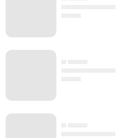
▄▄▄▄▄▄▄▄▄▄▄
▄▄▄▄
▄ ▄▄▄▄
▄▄▄▄▄▄▄▄▄▄▄
▄▄▄▄
▄ ▄▄▄▄
▄▄▄▄▄▄▄▄▄▄▄