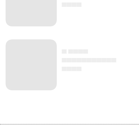
▄▄▄▄
▄ ▄▄▄▄
▄▄▄▄▄▄▄▄▄▄▄
▄▄▄▄