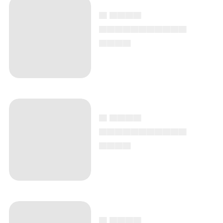
▄ ▄▄▄▄
▄▄▄▄▄▄▄▄▄▄▄
▄▄▄▄
▄ ▄▄▄▄
▄▄▄▄▄▄▄▄▄▄▄
▄▄▄▄
▄ ▄▄▄▄