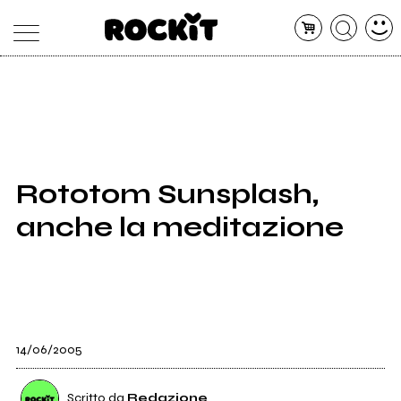
MAGAZINE
DATABASE
ARTICOLI
CONCERTI
ARTISTI
SHOP
Rototom Sunsplash,
RADIO
anche la meditazione
14/06/2005
Scritto da
Redazione