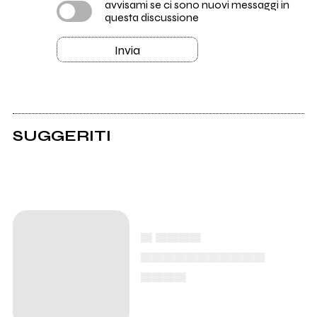
avvisami se ci sono nuovi messaggi in
questa discussione
Invia
SUGGERITI
▄ ▄▄▄▄
▄▄▄▄▄▄▄▄▄▄▄
▄▄▄▄