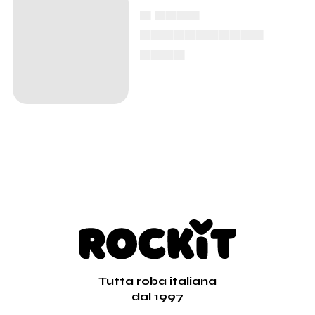
▄ ▄▄▄▄
▄▄▄▄▄▄▄▄▄▄▄
▄▄▄▄
Tutta roba italiana
dal 1997