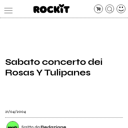
MAGAZINE
DATABASE
ARTICOLI
CONCERTI
ARTISTI
SHOP
Sabato concerto dei
RADIO
Rosas Y Tulipanes
21/04/2004
Scritto da
Redazione