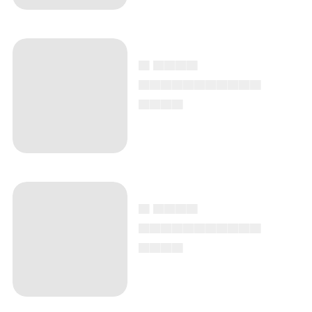
▄ ▄▄▄▄
▄▄▄▄▄▄▄▄▄▄▄
▄▄▄▄
▄ ▄▄▄▄
▄▄▄▄▄▄▄▄▄▄▄
▄▄▄▄