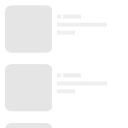
▄ ▄▄▄▄
▄▄▄▄▄▄▄▄▄▄▄
▄▄▄▄
▄ ▄▄▄▄
▄▄▄▄▄▄▄▄▄▄▄
▄▄▄▄