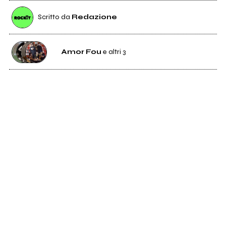
Scritto da
Redazione
Amor Fou
e altri 3
665
Amor Fou
34
Casador
863
Colapesce
170
Albanopower