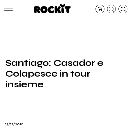
MAGAZINE
DATABASE
ARTICOLI
CONCERTI
ARTISTI
SHOP
Santiago: Casador e
RADIO
Colapesce in tour
insieme
13/12/2010