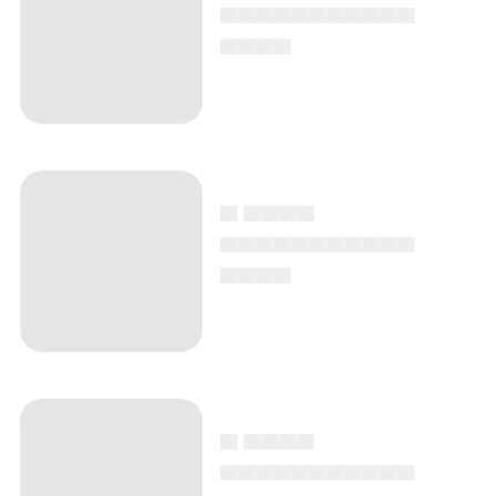
▄▄▄▄▄▄▄▄▄▄▄
▄▄▄▄
▄ ▄▄▄▄
▄▄▄▄▄▄▄▄▄▄▄
▄▄▄▄
▄ ▄▄▄▄
▄▄▄▄▄▄▄▄▄▄▄
▄▄▄▄