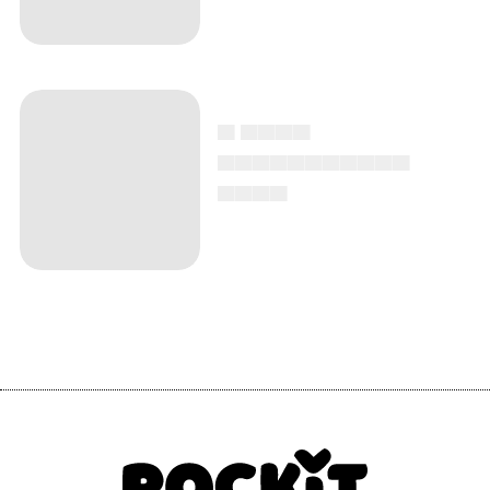
▄ ▄▄▄▄
▄▄▄▄▄▄▄▄▄▄▄
▄▄▄▄