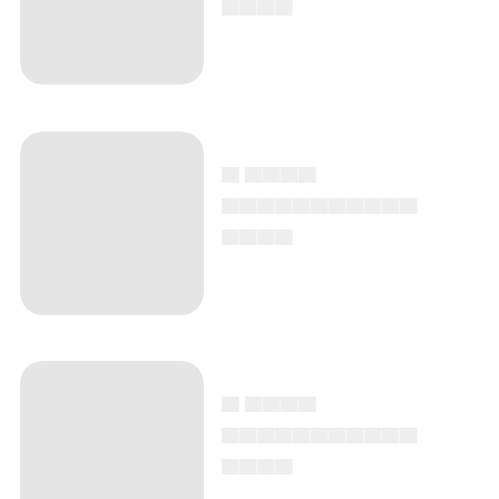
▄ ▄▄▄▄
▄▄▄▄▄▄▄▄▄▄▄
▄▄▄▄
▄ ▄▄▄▄
▄▄▄▄▄▄▄▄▄▄▄
▄▄▄▄