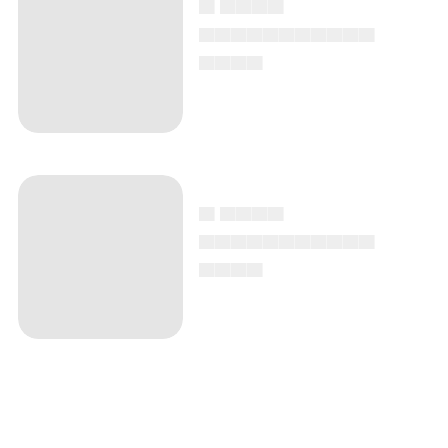
▄ ▄▄▄▄
▄▄▄▄▄▄▄▄▄▄▄
▄▄▄▄
▄ ▄▄▄▄
▄▄▄▄▄▄▄▄▄▄▄
▄▄▄▄