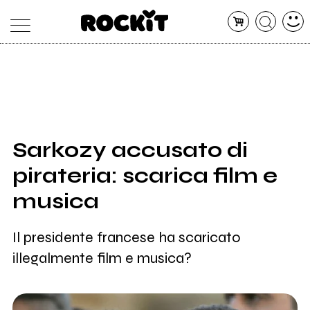
MAGAZINE
DATABASE
ARTICOLI
CONCERTI
ARTISTI
SHOP
Sarkozy accusato di
RADIO
pirateria: scarica film e
musica
Il presidente francese ha scaricato
illegalmente film e musica?