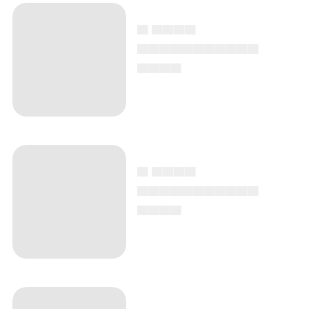
▄ ▄▄▄▄
▄▄▄▄▄▄▄▄▄▄▄
▄▄▄▄
▄ ▄▄▄▄
▄▄▄▄▄▄▄▄▄▄▄
▄▄▄▄