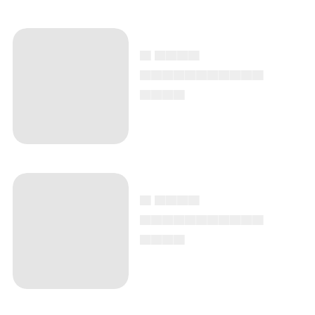
▄ ▄▄▄▄
▄▄▄▄▄▄▄▄▄▄▄
▄▄▄▄
▄ ▄▄▄▄
▄▄▄▄▄▄▄▄▄▄▄
▄▄▄▄