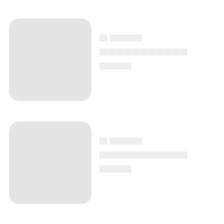
▄ ▄▄▄▄
▄▄▄▄▄▄▄▄▄▄▄
▄▄▄▄
▄ ▄▄▄▄
▄▄▄▄▄▄▄▄▄▄▄
▄▄▄▄