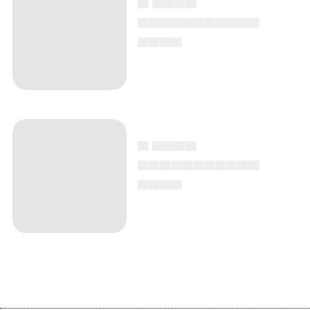
▄▄▄▄▄▄▄▄▄▄▄
▄▄▄▄
▄ ▄▄▄▄
▄▄▄▄▄▄▄▄▄▄▄
▄▄▄▄