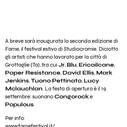
A breve sarà inaugurata la seconda edizione di
Fame, il festival estivo di Studiocromie. Diciotto
gli artisti che hanno lavorato per la città di
Grottaglie (Ta), tra cui
Jr
,
Blu
,
Ericailcane
,
Paper Resistance
,
David Ellis
,
Mark
Jenkins
,
Tuono Pettinato
,
Lucy
Mclauchlan
. La festa di apertura è il 19
settembre: suonano
Congorock
e
Populous
.
Per info:
www.famefestival.it/