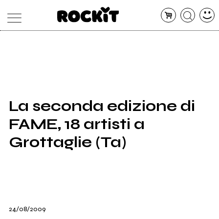
MAGAZINE
DATABASE
ARTICOLI
CONCERTI
ARTISTI
SHOP
La seconda edizione di
RADIO
FAME, 18 artisti a
Grottaglie (Ta)
24/08/2009