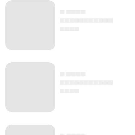
▄ ▄▄▄▄
▄▄▄▄▄▄▄▄▄▄▄
▄▄▄▄
▄ ▄▄▄▄
▄▄▄▄▄▄▄▄▄▄▄
▄▄▄▄
▄ ▄▄▄▄