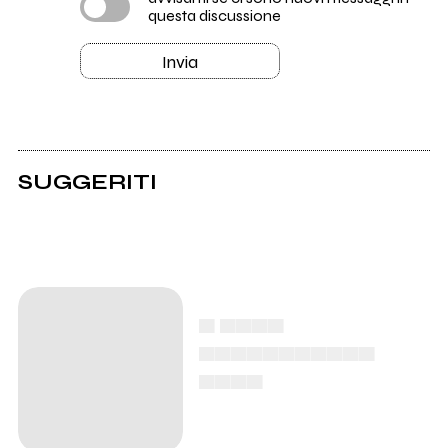
questa discussione
Invia
SUGGERITI
▄ ▄▄▄▄
▄▄▄▄▄▄▄▄▄▄▄
▄▄▄▄