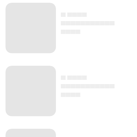
▄ ▄▄▄▄
▄▄▄▄▄▄▄▄▄▄▄
▄▄▄▄
▄ ▄▄▄▄
▄▄▄▄▄▄▄▄▄▄▄
▄▄▄▄