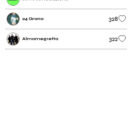
328
24 Grana
322
Almamegretta