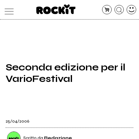
MAGAZINE
DATABASE
ARTICOLI
CONCERTI
ARTISTI
SHOP
Seconda edizione per il
RADIO
VarioFestival
25/04/2006
Scritto da
Redazione