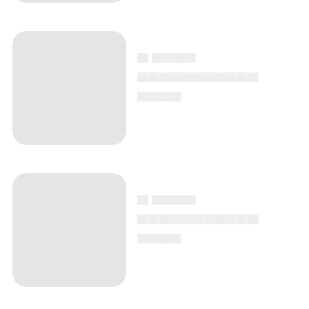
▄ ▄▄▄▄
▄▄▄▄▄▄▄▄▄▄▄
▄▄▄▄
▄ ▄▄▄▄
▄▄▄▄▄▄▄▄▄▄▄
▄▄▄▄