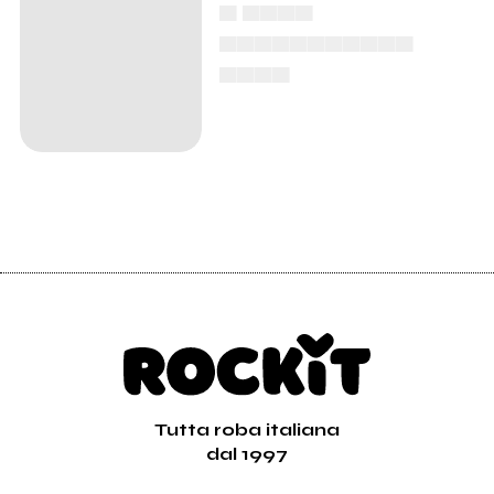
▄ ▄▄▄▄
▄▄▄▄▄▄▄▄▄▄▄
▄▄▄▄
Tutta roba italiana
dal 1997