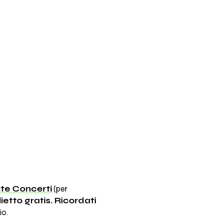
te Concerti
(per
glietto gratis. Ricordati
io.