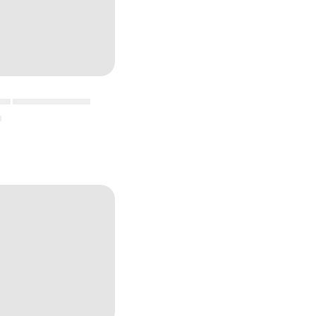
▄▄ ▄▄▄▄▄▄▄▄▄▄▄
▄