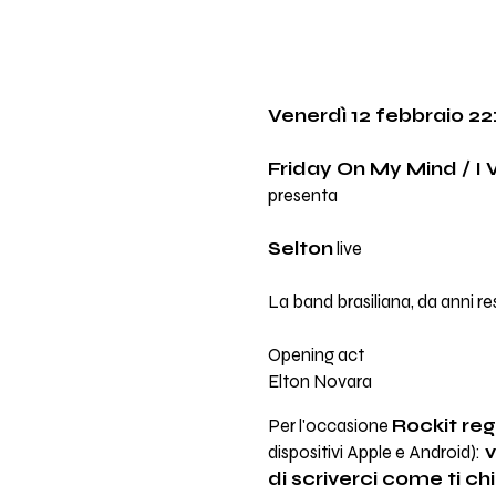
Venerdì 12 febbraio 22
Friday On My Mind / I 
presenta
Selton
live
La band brasiliana, da anni re
Opening act
Elton Novara
Per l'occasione
Rockit reg
dispositivi Apple e Android):
v
di scriverci come ti ch