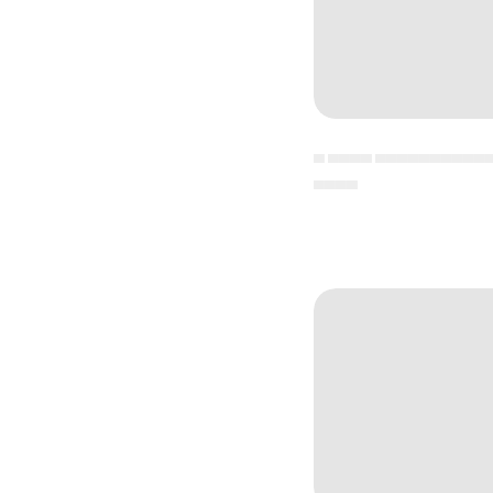
▄ ▄▄▄▄ ▄▄▄▄▄▄▄▄▄▄
▄▄▄▄