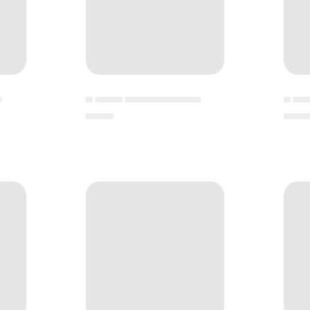
▄
▄ ▄▄▄▄ ▄▄▄▄▄▄▄▄▄▄▄
▄ ▄▄
▄▄▄▄
▄▄▄