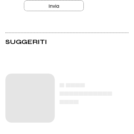
Invia
SUGGERITI
▄ ▄▄▄▄
▄▄▄▄▄▄▄▄▄▄▄
▄▄▄▄