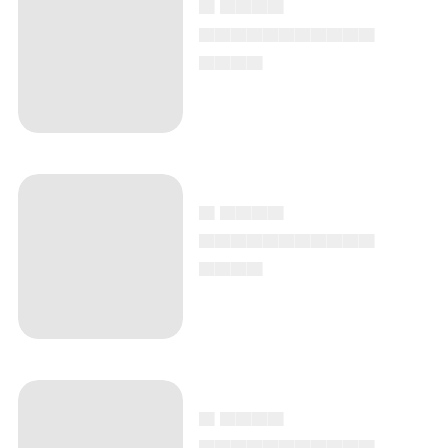
▄▄▄▄▄▄▄▄▄▄▄
▄▄▄▄
▄ ▄▄▄▄
▄▄▄▄▄▄▄▄▄▄▄
▄▄▄▄
▄ ▄▄▄▄
▄▄▄▄▄▄▄▄▄▄▄