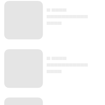
▄ ▄▄▄▄
▄▄▄▄▄▄▄▄▄▄▄
▄▄▄▄
▄ ▄▄▄▄
▄▄▄▄▄▄▄▄▄▄▄
▄▄▄▄
▄ ▄▄▄▄