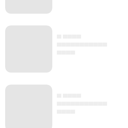
▄ ▄▄▄▄
▄▄▄▄▄▄▄▄▄▄▄
▄▄▄▄
▄ ▄▄▄▄
▄▄▄▄▄▄▄▄▄▄▄
▄▄▄▄