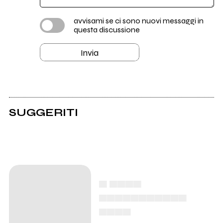
avvisami se ci sono nuovi messaggi in
questa discussione
Invia
SUGGERITI
▄ ▄▄▄▄
▄▄▄▄▄▄▄▄▄▄▄
▄▄▄▄