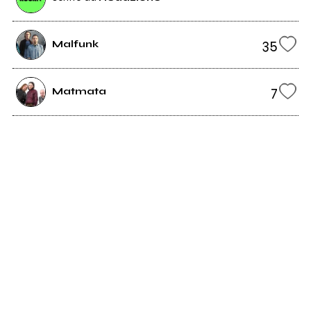
35
Malfunk
7
Matmata