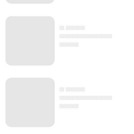
▄ ▄▄▄▄
▄▄▄▄▄▄▄▄▄▄▄
▄▄▄▄
▄ ▄▄▄▄
▄▄▄▄▄▄▄▄▄▄▄
▄▄▄▄