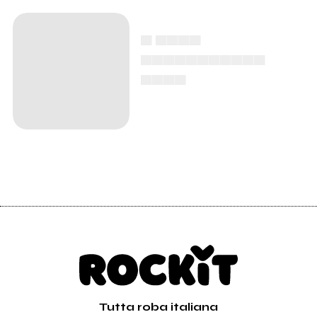
▄ ▄▄▄▄
▄▄▄▄▄▄▄▄▄▄▄
▄▄▄▄
Tutta roba italiana