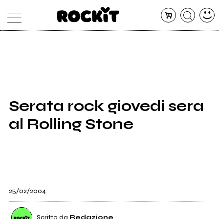
MAGAZINE
DATABASE
ARTICOLI
CONCERTI
ARTISTI
SHOP
Serata rock giovedi sera
RADIO
al Rolling Stone
25/02/2004
Scritto da
Redazione