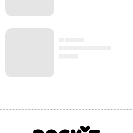
▄ ▄▄▄▄
▄▄▄▄▄▄▄▄▄▄▄
▄▄▄▄