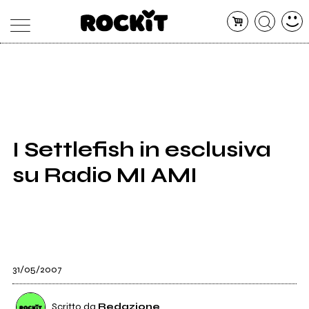
MAGAZINE
DATABASE
ARTICOLI
CONCERTI
ARTISTI
SHOP
I Settlefish in esclusiva
RADIO
su Radio MI AMI
31/05/2007
Scritto da
Redazione