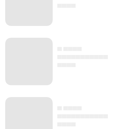
▄▄▄▄
▄ ▄▄▄▄
▄▄▄▄▄▄▄▄▄▄▄
▄▄▄▄
▄ ▄▄▄▄
▄▄▄▄▄▄▄▄▄▄▄
▄▄▄▄