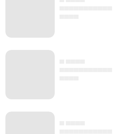
▄▄▄▄▄▄▄▄▄▄▄
▄▄▄▄
▄ ▄▄▄▄
▄▄▄▄▄▄▄▄▄▄▄
▄▄▄▄
▄ ▄▄▄▄
▄▄▄▄▄▄▄▄▄▄▄