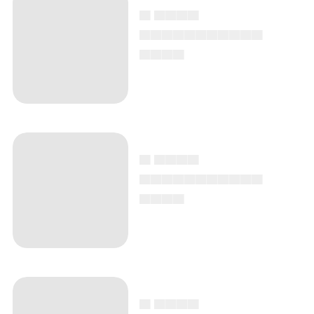
▄ ▄▄▄▄
▄▄▄▄▄▄▄▄▄▄▄
▄▄▄▄
▄ ▄▄▄▄
▄▄▄▄▄▄▄▄▄▄▄
▄▄▄▄
▄ ▄▄▄▄