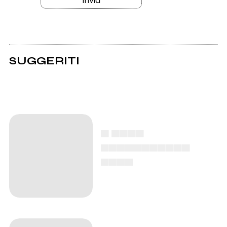
SUGGERITI
▄ ▄▄▄▄
▄▄▄▄▄▄▄▄▄▄▄
▄▄▄▄