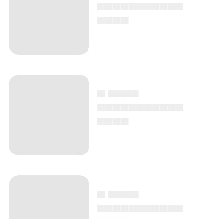
▄▄▄▄▄▄▄▄▄▄▄
▄▄▄▄
▄ ▄▄▄▄
▄▄▄▄▄▄▄▄▄▄▄
▄▄▄▄
▄ ▄▄▄▄
▄▄▄▄▄▄▄▄▄▄▄
▄▄▄▄