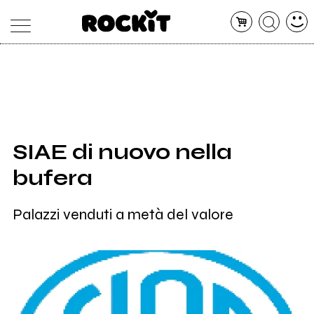
MAGAZINE
DATABASE
ARTICOLI
CONCERTI
ARTISTI
SHOP
SIAE di nuovo nella
RADIO
bufera
Palazzi venduti a metà del valore