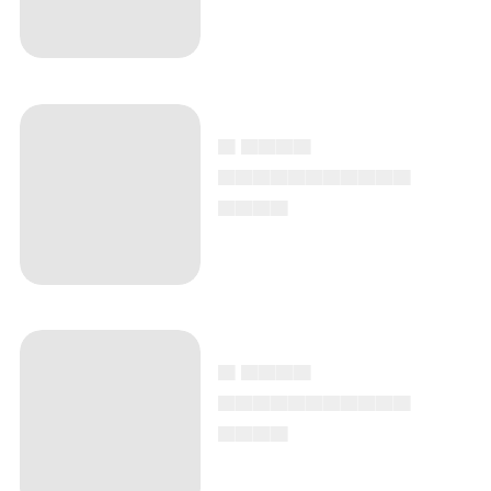
▄ ▄▄▄▄
▄▄▄▄▄▄▄▄▄▄▄
▄▄▄▄
▄ ▄▄▄▄
▄▄▄▄▄▄▄▄▄▄▄
▄▄▄▄