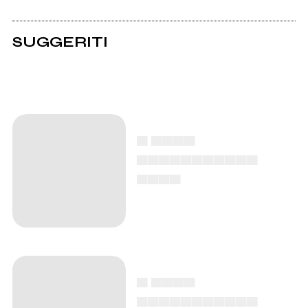
SUGGERITI
▄ ▄▄▄▄
▄▄▄▄▄▄▄▄▄▄▄
▄▄▄▄
▄ ▄▄▄▄
▄▄▄▄▄▄▄▄▄▄▄