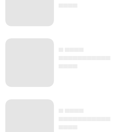
▄▄▄▄
▄ ▄▄▄▄
▄▄▄▄▄▄▄▄▄▄▄
▄▄▄▄
▄ ▄▄▄▄
▄▄▄▄▄▄▄▄▄▄▄
▄▄▄▄