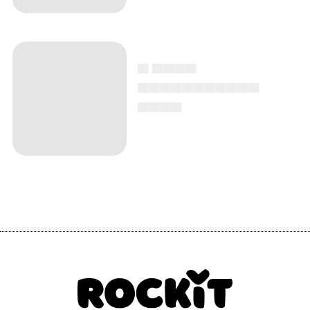
Smista cd, tre dischi
belli e uno brutto