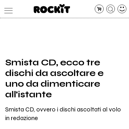
MAGAZINE
DATABASE
ARTICOLI
CONCERTI
ARTISTI
SHOP
Smista CD, ecco tre
RADIO
dischi da ascoltare e
uno da dimenticare
all'istante
Smista CD, ovvero i dischi ascoltati al volo
in redazione