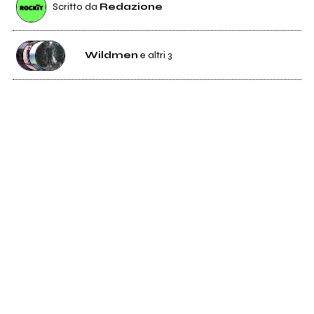
Scritto da
Redazione
Wildmen
e altri 3
7
Wildmen
5
Antarte
Gianluca Stucchi
12
Johnny Mox