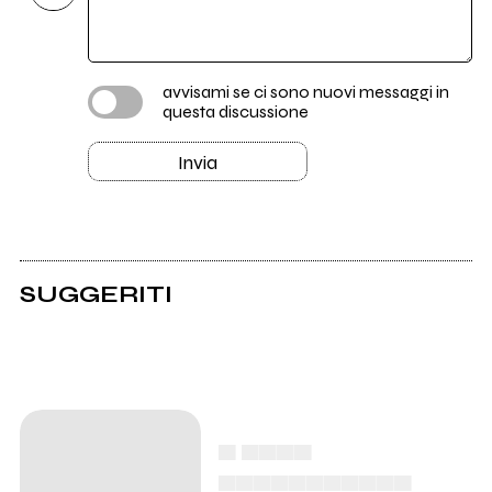
avvisami se ci sono nuovi messaggi in
questa discussione
Invia
SUGGERITI
Assicurati i live di La
Municipal e Pop X su