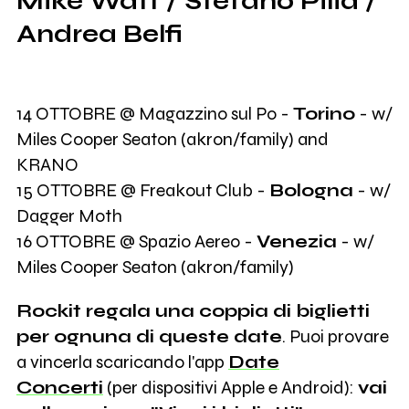
Mike Watt / Stefano Pilia /
Andrea Belfi
14 OTTOBRE @ Magazzino sul Po -
Torino
- w/
Miles Cooper Seaton (akron/family) and
KRANO
15 OTTOBRE @ Freakout Club -
Bologna
- w/
Dagger Moth
16 OTTOBRE @ Spazio Aereo -
Venezia
- w/
Miles Cooper Seaton (akron/family)
Rockit regala una coppia di biglietti
per ognuna di queste date
. Puoi provare
a vincerla scaricando l'app
Date
Concerti
(per dispositivi Apple e Android):
vai