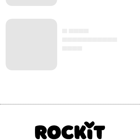
Vinci due biglietti per
una data del Rugby
Sound a tua scelta!