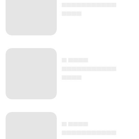
▄▄▄▄▄▄▄▄▄▄▄
▄▄▄▄
▄ ▄▄▄▄
▄▄▄▄▄▄▄▄▄▄▄
▄▄▄▄
▄ ▄▄▄▄
▄▄▄▄▄▄▄▄▄▄▄