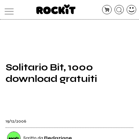
MAGAZINE
DATABASE
ARTICOLI
CONCERTI
ARTISTI
SHOP
Solitario Bit, 1000
RADIO
download gratuiti
19/12/2006
Scritto da
Redazione