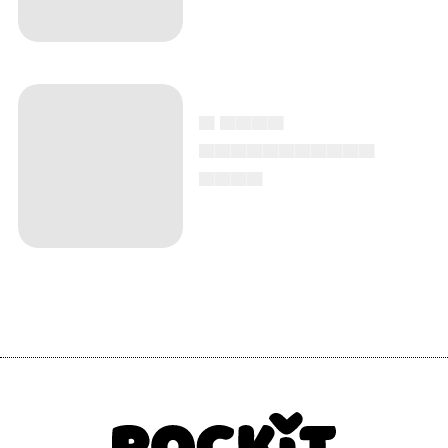
▄ ▄▄▄▄
▄▄▄▄▄▄▄▄▄▄▄
▄▄▄▄