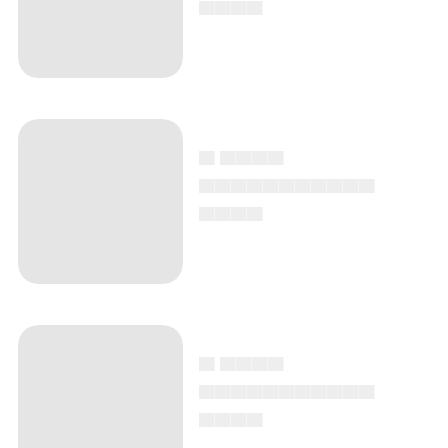
▄▄▄▄
▄ ▄▄▄▄
▄▄▄▄▄▄▄▄▄▄▄
▄▄▄▄
▄ ▄▄▄▄
▄▄▄▄▄▄▄▄▄▄▄
▄▄▄▄