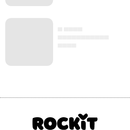
▄ ▄▄▄▄
▄▄▄▄▄▄▄▄▄▄▄
▄▄▄▄