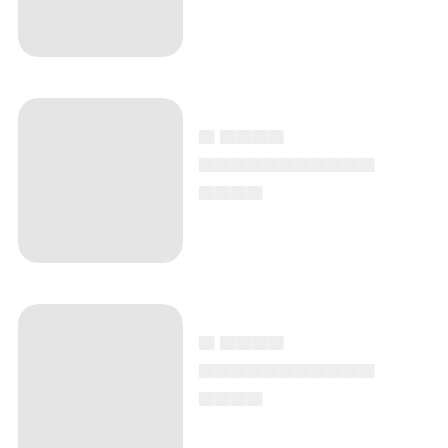
▄ ▄▄▄▄
▄▄▄▄▄▄▄▄▄▄▄
▄▄▄▄
▄ ▄▄▄▄
▄▄▄▄▄▄▄▄▄▄▄
▄▄▄▄