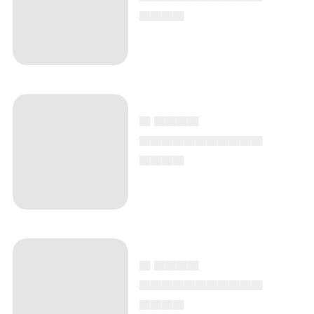
▄▄▄▄
▄ ▄▄▄▄
▄▄▄▄▄▄▄▄▄▄▄
▄▄▄▄
▄ ▄▄▄▄
▄▄▄▄▄▄▄▄▄▄▄
▄▄▄▄