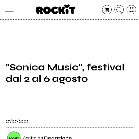
MAGAZINE
DATABASE
ARTICOLI
CONCERTI
ARTISTI
SHOP
"Sonica Music", festival
RADIO
dal 2 al 6 agosto
27/07/2007
Scritto da
Redazione