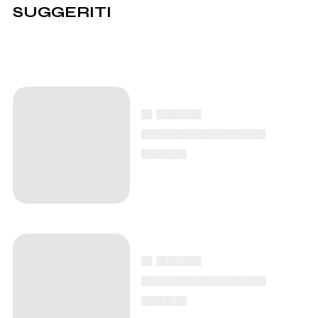
SUGGERITI
▄ ▄▄▄▄
▄▄▄▄▄▄▄▄▄▄▄
▄▄▄▄
▄ ▄▄▄▄
▄▄▄▄▄▄▄▄▄▄▄
▄▄▄▄