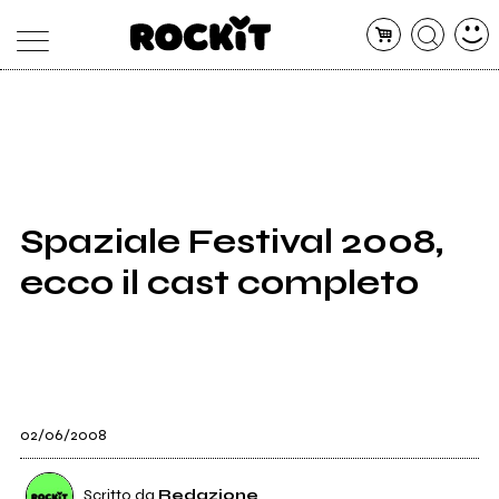
MAGAZINE
DATABASE
ARTICOLI
CONCERTI
ARTISTI
SHOP
Spaziale Festival 2008,
RADIO
ecco il cast completo
02/06/2008
Scritto da
Redazione