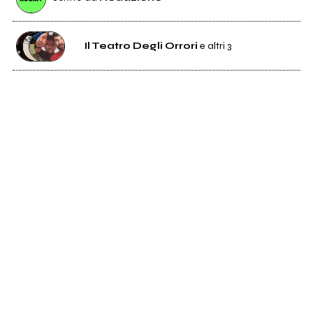
Il Teatro Degli Orrori
e altri 3
2K
Il Teatro Degli Orrori
2K
Le luci della centrale elettrica
513
Yuppie Flu
1K
Offlaga Disco Pax