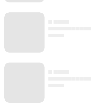
▄ ▄▄▄▄
▄▄▄▄▄▄▄▄▄▄▄
▄▄▄▄
▄ ▄▄▄▄
▄▄▄▄▄▄▄▄▄▄▄
▄▄▄▄