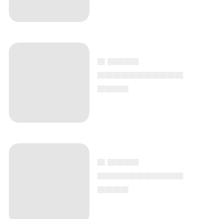
▄ ▄▄▄▄
▄▄▄▄▄▄▄▄▄▄▄
▄▄▄▄
▄ ▄▄▄▄
▄▄▄▄▄▄▄▄▄▄▄
▄▄▄▄