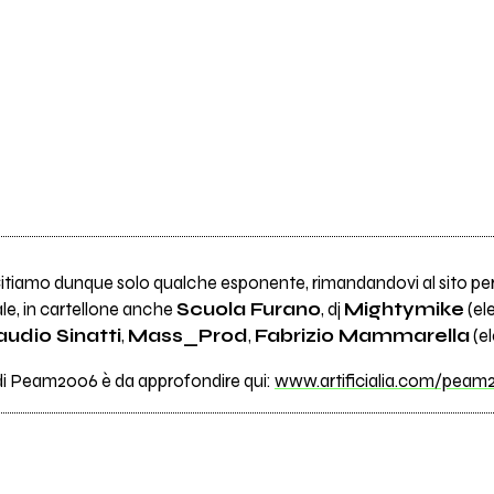
tiamo dunque solo qualche esponente, rimandandovi al sito per sco
cale, in cartellone anche
Scuola Furano
, dj
Mightymike
(ele
audio Sinatti
,
Mass_Prod
,
Fabrizio Mammarella
(el
 di Peam2006 è da approfondire qui:
www.artificialia.com/peam