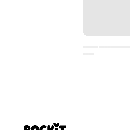
▄ ▄▄▄▄ ▄▄▄▄▄▄▄▄▄▄
▄▄▄▄