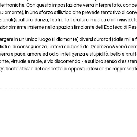
i elettroniche. Con questa impostazione verrà interpretato, concet
Diamante), in uno sforzo stilistico che prevede tentativo di conve
ionali (scultura, danza, teatro, letteratura, musica e arti visive), t
ionalmente insieme nello spazio stimolante dell’Ecoteca di Pesc
vergere in un unico luogo (il diamante) diversi curatori (dalle mil
tisti e, di conseguenza, l’intera edizione del Peam2006 verrà centr
erra e pace, amore ed odio, intelligenza e stupidità, bello e brut
te, virtuale e reale, e via discorrendo - e sul loro senso d’esiste
 significato stesso del concetto di opposti, intesi come rappresen