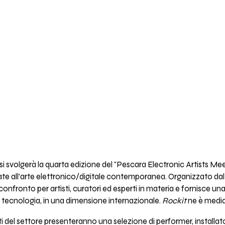
si svolgerà la quarta edizione del "Pescara Electronic Artists Mee
ate all’arte elettronico/digitale contemporanea. Organizzato dal
onfronto per artisti, curatori ed esperti in materia e fornisce u
ta tecnologia, in una dimensione internazionale.
Rockit
ne è media
 del settore presenteranno una selezione di performer, installatori,