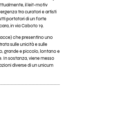
tualmente, il leit-motiv
rgenza tra curatori e artisti
utti portatori di un forte
ara, in via Caboto 19.
le facce) che presentino uno
ata sulle unicità e sulle
to, grande e piccolo, lontano e
re. In sostanza, viene messo
tazioni diverse di un unicum