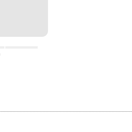
▄▄ ▄▄▄▄▄▄▄▄▄▄▄
▄