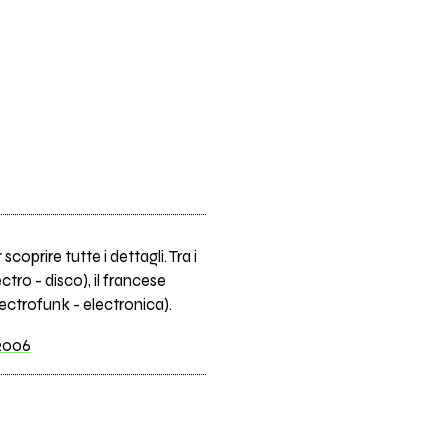
prire tutte i dettagli. Tra i
ctro - disco), il francese
ectrofunk - electronica).
2006