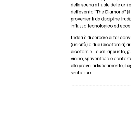
della scena attuale delle art
dell’evento “The Diamond” (il 
provenienti da discipline tradiz
influsso tecnologico ed eccez
L’idea è di cercare di far con
(unicità) o due (dicotomia) ar
dicotomie - quali, appunto, gu
vicino, spaventoso e confortan
alla prova, artisticamente, il
simbolico.