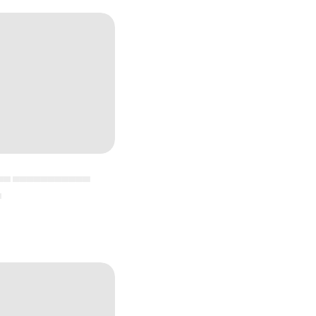
▄▄ ▄▄▄▄▄▄▄▄▄▄▄
▄