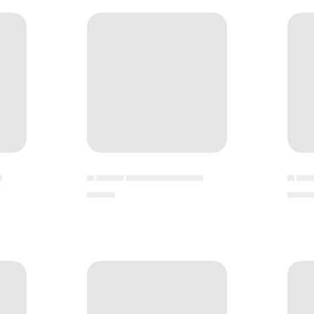
▄
▄ ▄▄▄▄ ▄▄▄▄▄▄▄▄▄▄▄
▄ ▄▄
▄▄▄▄
▄▄▄