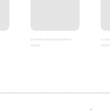
▄
▄ ▄▄▄▄ ▄▄▄▄▄▄▄▄▄▄▄
▄ ▄▄
▄▄▄▄
▄▄▄