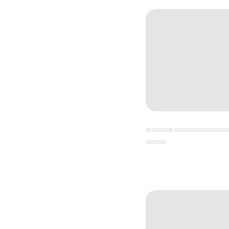
▄ ▄▄▄▄ ▄▄▄▄▄▄▄▄▄▄
▄▄▄▄