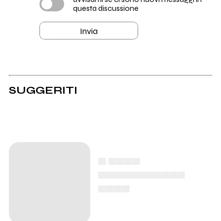
questa discussione
Invia
SUGGERITI
▄ ▄▄▄▄
▄▄▄▄▄▄▄▄▄▄▄
▄▄▄▄