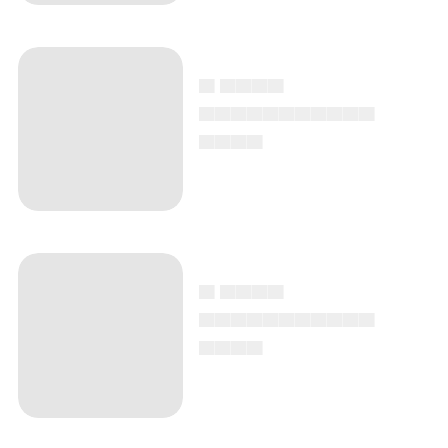
▄ ▄▄▄▄
▄▄▄▄▄▄▄▄▄▄▄
▄▄▄▄
▄ ▄▄▄▄
▄▄▄▄▄▄▄▄▄▄▄
▄▄▄▄