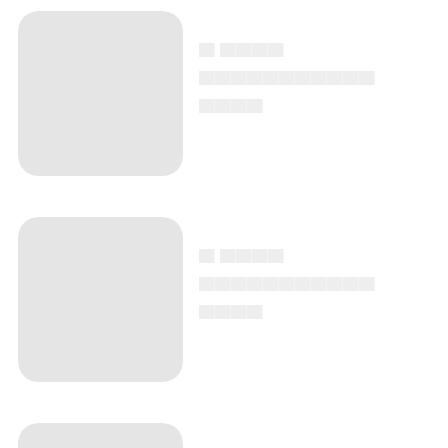
▄ ▄▄▄▄
▄▄▄▄▄▄▄▄▄▄▄
▄▄▄▄
▄ ▄▄▄▄
▄▄▄▄▄▄▄▄▄▄▄
▄▄▄▄