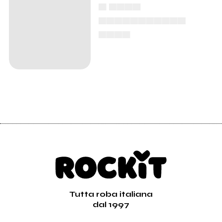
▄ ▄▄▄▄
▄▄▄▄▄▄▄▄▄▄▄
▄▄▄▄
Tutta roba italiana
dal 1997