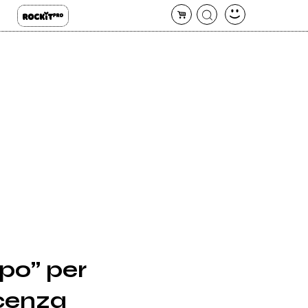
po” per
scenza