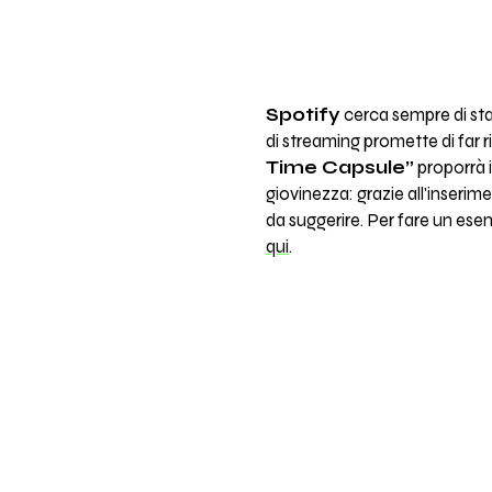
Spotify
cerca sempre di star
di streaming promette di far r
Time Capsule”
proporrà i
giovinezza: grazie all'inserim
da suggerire. Per fare un esem
qui
.