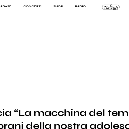
TABASE
CONCERTI
SHOP
RADIO
KIT PRO
ISTI
VIZI
cia “La macchina del tem
 brani della nostra adole