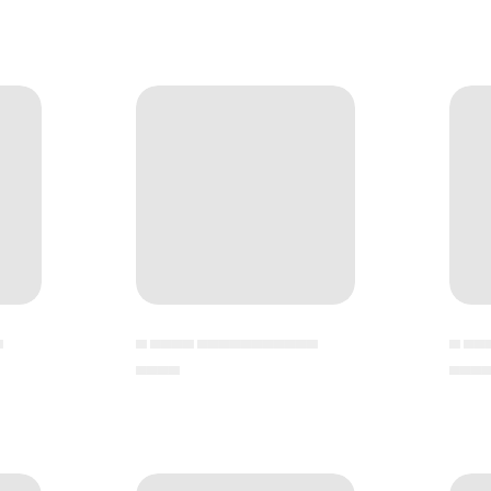
▄
▄ ▄▄▄▄ ▄▄▄▄▄▄▄▄▄▄▄
▄ ▄▄
▄▄▄▄
▄▄▄