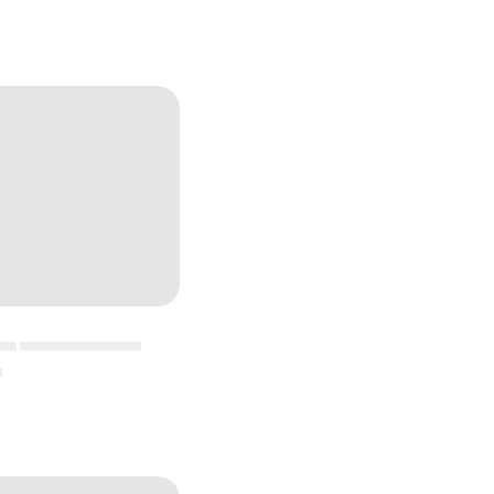
▄▄ ▄▄▄▄▄▄▄▄▄▄▄
▄