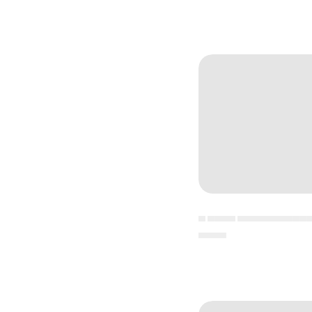
▄ ▄▄▄▄ ▄▄▄▄▄▄▄▄▄▄
▄▄▄▄