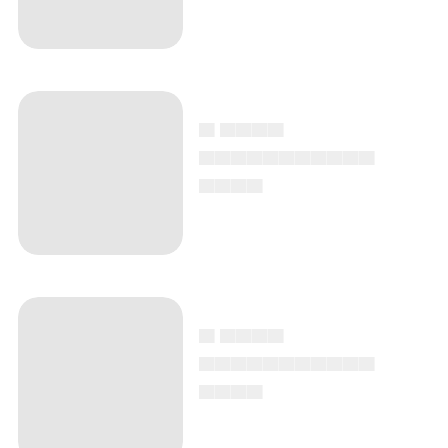
▄ ▄▄▄▄
▄▄▄▄▄▄▄▄▄▄▄
▄▄▄▄
▄ ▄▄▄▄
▄▄▄▄▄▄▄▄▄▄▄
▄▄▄▄