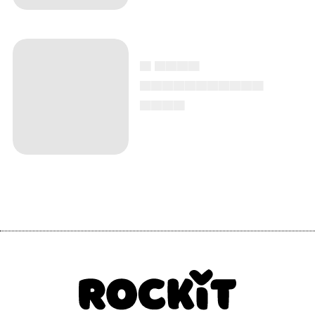
▄ ▄▄▄▄
▄▄▄▄▄▄▄▄▄▄▄
▄▄▄▄