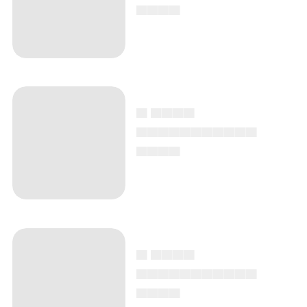
▄▄▄▄
▄ ▄▄▄▄
▄▄▄▄▄▄▄▄▄▄▄
▄▄▄▄
▄ ▄▄▄▄
▄▄▄▄▄▄▄▄▄▄▄
▄▄▄▄