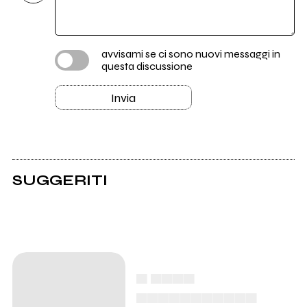
avvisami se ci sono nuovi messaggi in
questa discussione
Invia
SUGGERITI
▄ ▄▄▄▄
▄▄▄▄▄▄▄▄▄▄▄