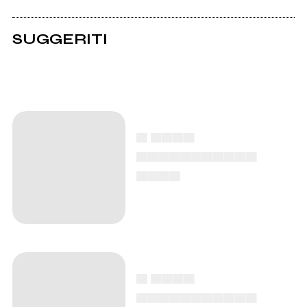
SUGGERITI
▄ ▄▄▄▄
▄▄▄▄▄▄▄▄▄▄▄
▄▄▄▄
▄ ▄▄▄▄
▄▄▄▄▄▄▄▄▄▄▄