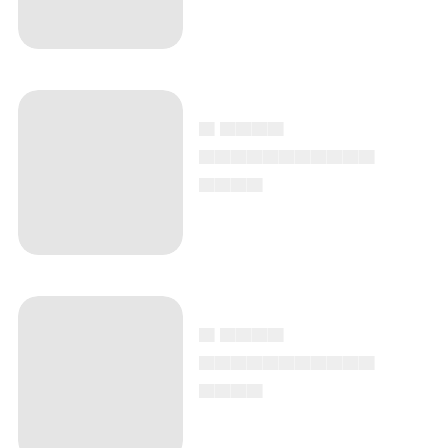
▄ ▄▄▄▄
▄▄▄▄▄▄▄▄▄▄▄
▄▄▄▄
▄ ▄▄▄▄
▄▄▄▄▄▄▄▄▄▄▄
▄▄▄▄