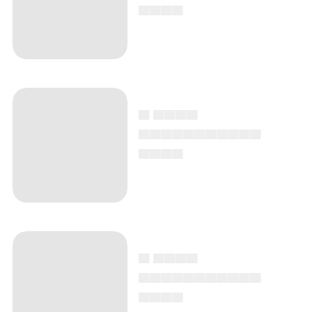
▄▄▄▄
▄ ▄▄▄▄
▄▄▄▄▄▄▄▄▄▄▄
▄▄▄▄
▄ ▄▄▄▄
▄▄▄▄▄▄▄▄▄▄▄
▄▄▄▄