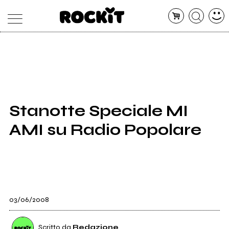
MAGAZINE
DATABASE
ARTICOLI
CONCERTI
ARTISTI
SHOP
Stanotte Speciale MI
RADIO
AMI su Radio Popolare
03/06/2008
Scritto da
Redazione