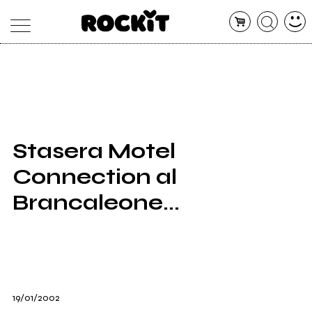
MAGAZINE
DATABASE
ARTICOLI
CONCERTI
ARTISTI
SHOP
Stasera Motel
RADIO
Connection al
Brancaleone...
19/01/2002