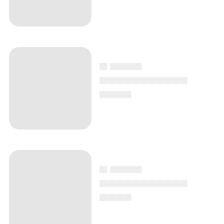
▄ ▄▄▄▄
▄▄▄▄▄▄▄▄▄▄▄
▄▄▄▄
▄ ▄▄▄▄
▄▄▄▄▄▄▄▄▄▄▄
▄▄▄▄