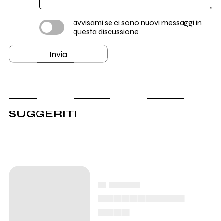
avvisami se ci sono nuovi messaggi in
questa discussione
Invia
SUGGERITI
▄ ▄▄▄▄
▄▄▄▄▄▄▄▄▄▄▄
▄▄▄▄