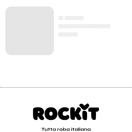
▄ ▄▄▄▄
▄▄▄▄▄▄▄▄▄▄▄
▄▄▄▄
Tutta roba italiana