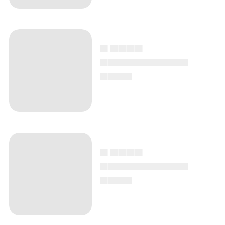
▄ ▄▄▄▄
▄▄▄▄▄▄▄▄▄▄▄
▄▄▄▄
▄ ▄▄▄▄
▄▄▄▄▄▄▄▄▄▄▄
▄▄▄▄