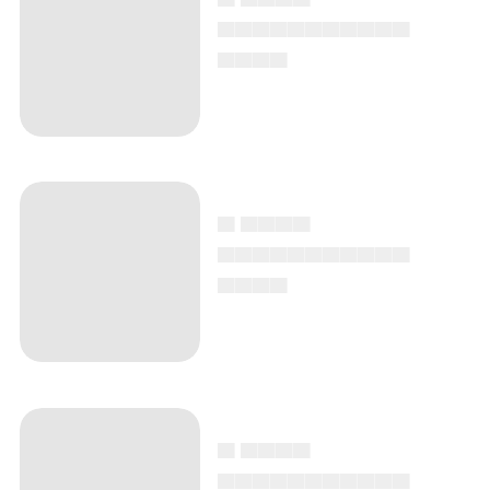
▄▄▄▄▄▄▄▄▄▄▄
▄▄▄▄
▄ ▄▄▄▄
▄▄▄▄▄▄▄▄▄▄▄
▄▄▄▄
▄ ▄▄▄▄
▄▄▄▄▄▄▄▄▄▄▄