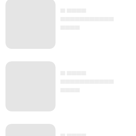
▄ ▄▄▄▄
▄▄▄▄▄▄▄▄▄▄▄
▄▄▄▄
▄ ▄▄▄▄
▄▄▄▄▄▄▄▄▄▄▄
▄▄▄▄
▄ ▄▄▄▄