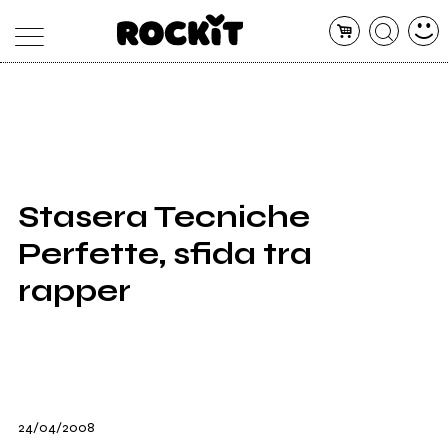
MAGAZINE
DATABASE
ARTICOLI
CONCERTI
ARTISTI
SHOP
Stasera Tecniche
RADIO
Perfette, sfida tra
rapper
24/04/2008