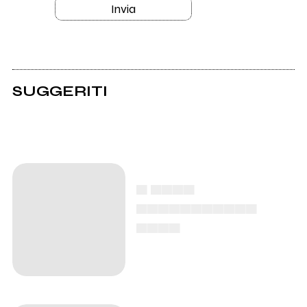
Invia
SUGGERITI
▄ ▄▄▄▄
▄▄▄▄▄▄▄▄▄▄▄
▄▄▄▄