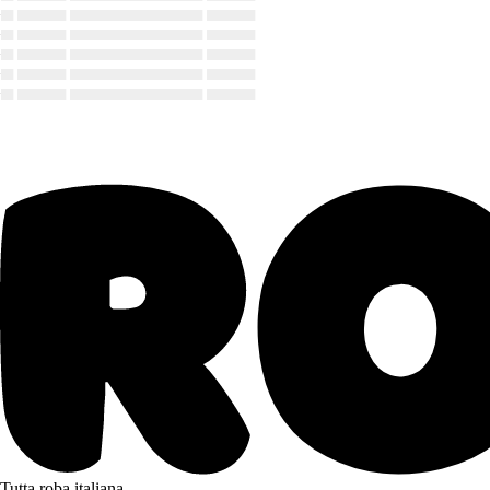
▄ ▄▄▄▄ ▄▄▄▄▄▄▄▄▄▄▄ ▄▄▄▄
▄ ▄▄▄▄ ▄▄▄▄▄▄▄▄▄▄▄ ▄▄▄▄
▄ ▄▄▄▄ ▄▄▄▄▄▄▄▄▄▄▄ ▄▄▄▄
▄ ▄▄▄▄ ▄▄▄▄▄▄▄▄▄▄▄ ▄▄▄▄
▄ ▄▄▄▄ ▄▄▄▄▄▄▄▄▄▄▄ ▄▄▄▄
Tutta roba italiana