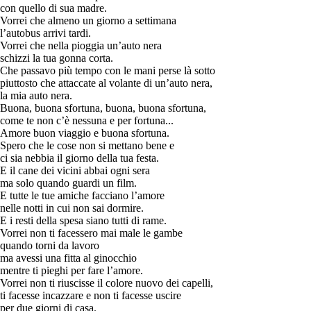
con quello di sua madre.
Vorrei che almeno un giorno a settimana
l’autobus arrivi tardi.
Vorrei che nella pioggia un’auto nera
schizzi la tua gonna corta.
Che passavo più tempo con le mani perse là sotto
piuttosto che attaccate al volante di un’auto nera,
la mia auto nera.
Buona, buona sfortuna, buona, buona sfortuna,
come te non c’è nessuna e per fortuna...
Amore buon viaggio e buona sfortuna.
Spero che le cose non si mettano bene e
ci sia nebbia il giorno della tua festa.
E il cane dei vicini abbai ogni sera
ma solo quando guardi un film.
E tutte le tue amiche facciano l’amore
nelle notti in cui non sai dormire.
E i resti della spesa siano tutti di rame.
Vorrei non ti facessero mai male le gambe
quando torni da lavoro
ma avessi una fitta al ginocchio
mentre ti pieghi per fare l’amore.
Vorrei non ti riuscisse il colore nuovo dei capelli,
ti facesse incazzare e non ti facesse uscire
per due giorni di casa.