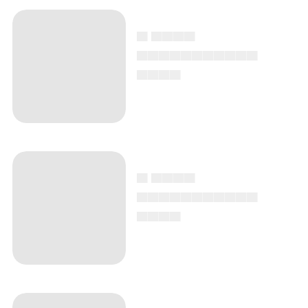
▄ ▄▄▄▄
▄▄▄▄▄▄▄▄▄▄▄
▄▄▄▄
▄ ▄▄▄▄
▄▄▄▄▄▄▄▄▄▄▄
▄▄▄▄