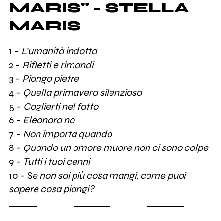
MARIS" - STELLA
MARIS
1 -
L'umanità indotta
2 -
Rifletti e rimandi
3 -
Piango pietre
4 -
Quella primavera silenziosa
5 -
Coglierti nel fatto
6 -
Eleonora no
7 -
Non importa quando
8 -
Quando un amore muore non ci sono colpe
9 -
Tutti i tuoi cenni
10 - S
e non sai più cosa mangi, come puoi
sapere cosa piangi?