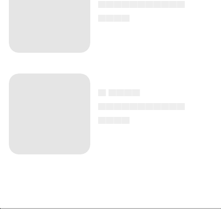
▄▄▄▄▄▄▄▄▄▄▄
▄▄▄▄
▄ ▄▄▄▄
▄▄▄▄▄▄▄▄▄▄▄
▄▄▄▄