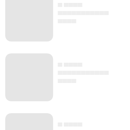
▄ ▄▄▄▄
▄▄▄▄▄▄▄▄▄▄▄
▄▄▄▄
▄ ▄▄▄▄
▄▄▄▄▄▄▄▄▄▄▄
▄▄▄▄
▄ ▄▄▄▄