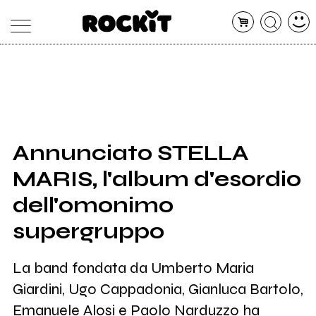
MAGAZINE
DATABASE
ARTICOLI
CONCERTI
ARTISTI
SHOP
Annunciato STELLA
RADIO
MARIS, l'album d'esordio
dell'omonimo
supergruppo
La band fondata da Umberto Maria
Giardini, Ugo Cappadonia, Gianluca Bartolo,
Emanuele Alosi e Paolo Narduzzo ha