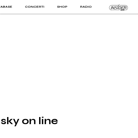
TABASE
CONCERTI
SHOP
RADIO
KIT PRO
ISTI
VIZI
sky on line