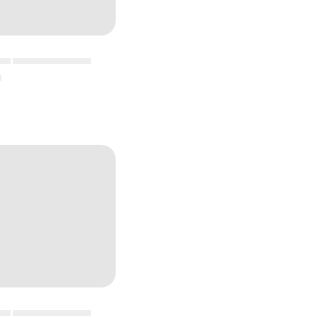
▄▄ ▄▄▄▄▄▄▄▄▄▄▄
▄
▄▄ ▄▄▄▄▄▄▄▄▄▄▄