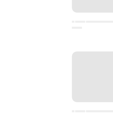
▄ ▄▄▄▄ ▄▄▄▄▄▄▄▄▄▄
▄▄▄▄
▄ ▄▄▄▄ ▄▄▄▄▄▄▄▄▄▄