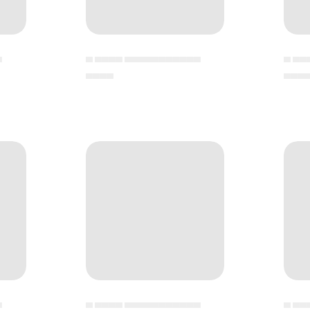
▄
▄ ▄▄▄▄ ▄▄▄▄▄▄▄▄▄▄▄
▄ ▄▄
▄▄▄▄
▄▄▄
▄
▄ ▄▄▄▄ ▄▄▄▄▄▄▄▄▄▄▄
▄ ▄▄