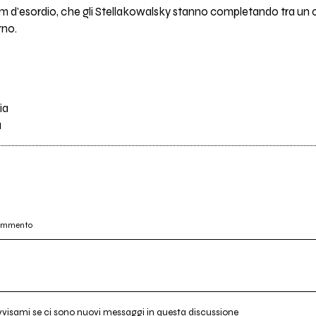
m d'esordio, che gli Stellakowalsky stanno completando tra un con
rno.
ia
a
commento
vvisami se ci sono nuovi messaggi in questa discussione