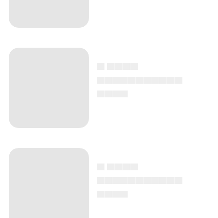
▄ ▄▄▄▄
▄▄▄▄▄▄▄▄▄▄▄
▄▄▄▄
▄ ▄▄▄▄
▄▄▄▄▄▄▄▄▄▄▄
▄▄▄▄