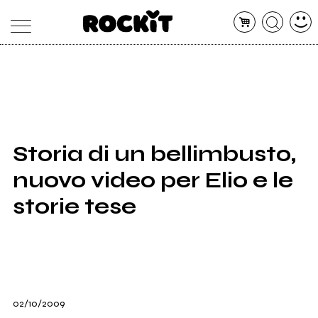
MAGAZINE
DATABASE
ARTICOLI
CONCERTI
ARTISTI
SHOP
Storia di un bellimbusto,
RADIO
nuovo video per Elio e le
storie tese
02/10/2009