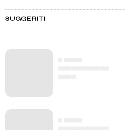
SUGGERITI
▄ ▄▄▄▄
▄▄▄▄▄▄▄▄▄▄▄
▄▄▄▄
▄ ▄▄▄▄
▄▄▄▄▄▄▄▄▄▄▄