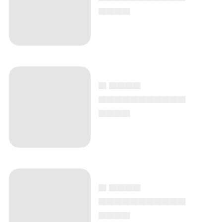
▄▄▄▄
▄ ▄▄▄▄
▄▄▄▄▄▄▄▄▄▄▄
▄▄▄▄
▄ ▄▄▄▄
▄▄▄▄▄▄▄▄▄▄▄
▄▄▄▄