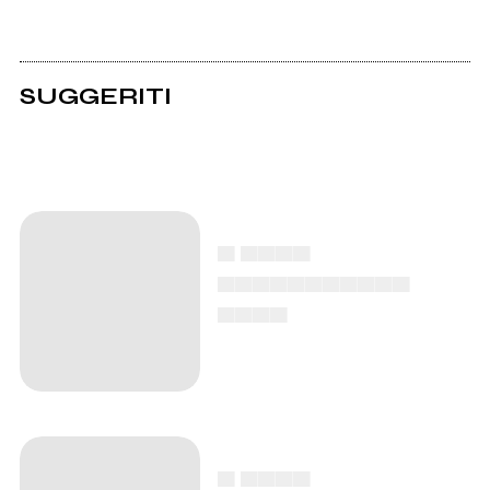
SUGGERITI
▄ ▄▄▄▄
▄▄▄▄▄▄▄▄▄▄▄
▄▄▄▄
▄ ▄▄▄▄