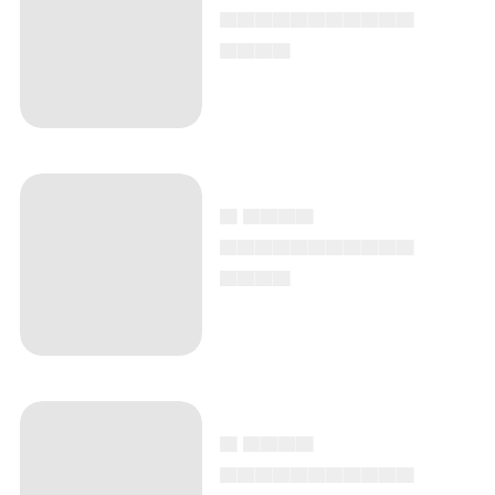
▄▄▄▄▄▄▄▄▄▄▄
▄▄▄▄
▄ ▄▄▄▄
▄▄▄▄▄▄▄▄▄▄▄
▄▄▄▄
▄ ▄▄▄▄
▄▄▄▄▄▄▄▄▄▄▄