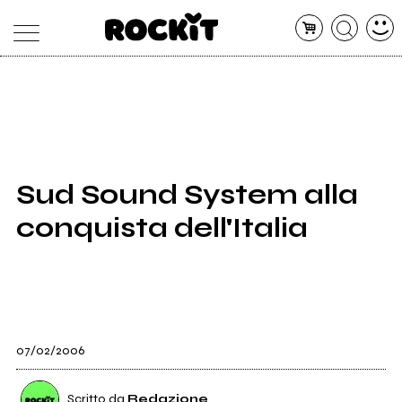
MAGAZINE
DATABASE
ARTICOLI
CONCERTI
ARTISTI
SHOP
Sud Sound System alla
RADIO
conquista dell'Italia
07/02/2006
Scritto da
Redazione