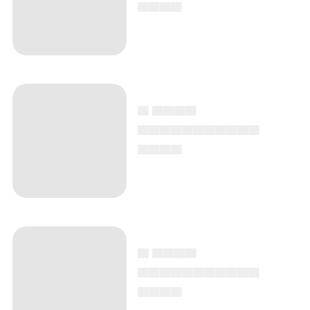
▄▄▄▄
▄ ▄▄▄▄
▄▄▄▄▄▄▄▄▄▄▄
▄▄▄▄
▄ ▄▄▄▄
▄▄▄▄▄▄▄▄▄▄▄
▄▄▄▄