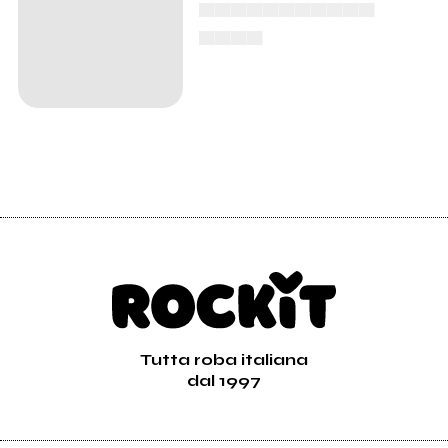
▄▄▄▄▄▄▄▄▄▄▄
▄▄▄▄
Tutta roba italiana
dal 1997