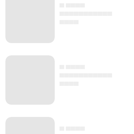
▄ ▄▄▄▄
▄▄▄▄▄▄▄▄▄▄▄
▄▄▄▄
▄ ▄▄▄▄
▄▄▄▄▄▄▄▄▄▄▄
▄▄▄▄
▄ ▄▄▄▄