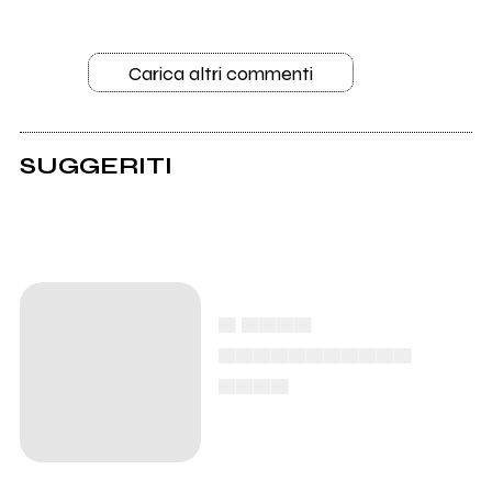
Carica altri commenti
SUGGERITI
▄ ▄▄▄▄
▄▄▄▄▄▄▄▄▄▄▄
▄▄▄▄