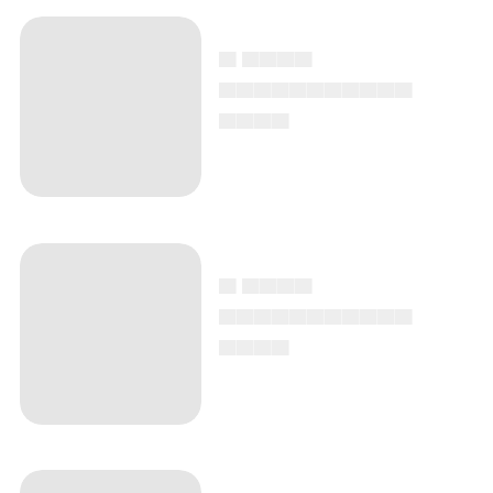
▄ ▄▄▄▄
▄▄▄▄▄▄▄▄▄▄▄
▄▄▄▄
▄ ▄▄▄▄
▄▄▄▄▄▄▄▄▄▄▄
▄▄▄▄