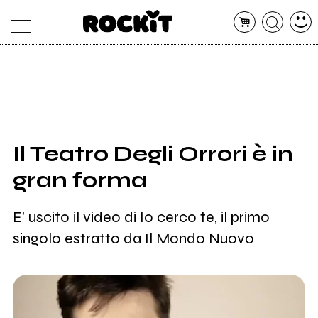
MAGAZINE
DATABASE
ARTICOLI
CONCERTI
ARTISTI
SHOP
Il Teatro Degli Orrori è in
RADIO
gran forma
E' uscito il video di Io cerco te, il primo
singolo estratto da Il Mondo Nuovo