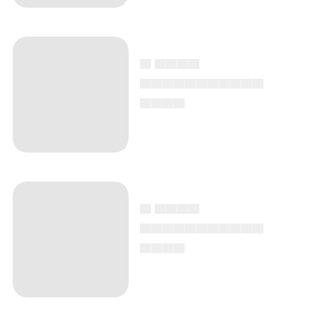
▄ ▄▄▄▄
▄▄▄▄▄▄▄▄▄▄▄
▄▄▄▄
▄ ▄▄▄▄
▄▄▄▄▄▄▄▄▄▄▄
▄▄▄▄