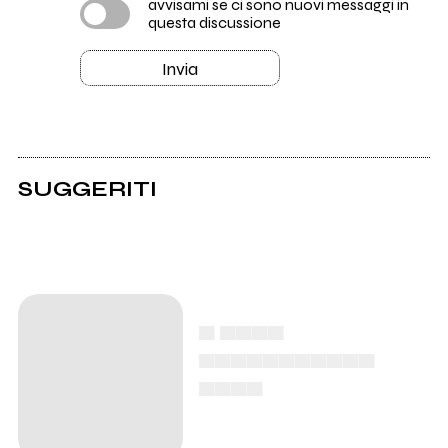
avvisami se ci sono nuovi messaggi in
questa discussione
Invia
SUGGERITI
▄ ▄▄▄▄
▄▄▄▄▄▄▄▄▄▄▄
▄▄▄▄