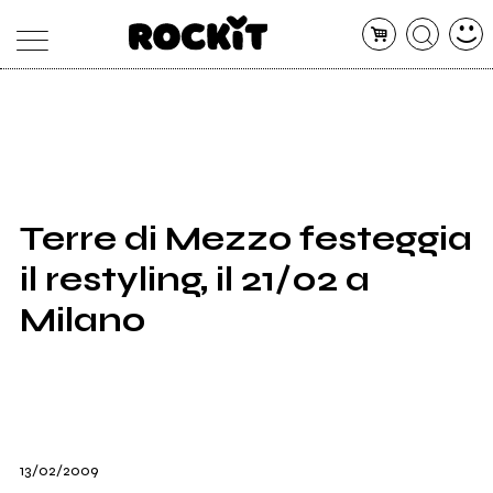
MAGAZINE
DATABASE
ARTICOLI
CONCERTI
ARTISTI
SHOP
Terre di Mezzo festeggia
RADIO
il restyling, il 21/02 a
Milano
13/02/2009