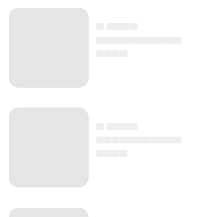
▄ ▄▄▄▄
▄▄▄▄▄▄▄▄▄▄▄
▄▄▄▄
▄ ▄▄▄▄
▄▄▄▄▄▄▄▄▄▄▄
▄▄▄▄