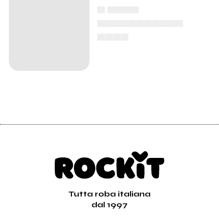
▄ ▄▄▄▄
▄▄▄▄▄▄▄▄▄▄▄
▄▄▄▄
Tutta roba italiana
dal 1997