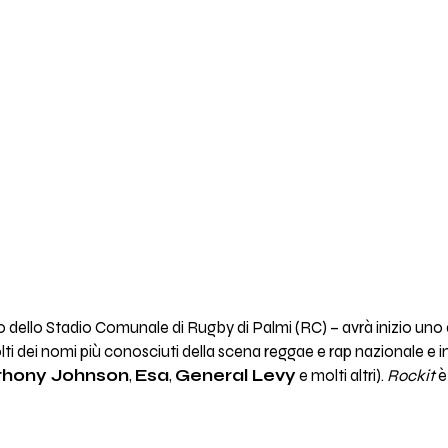
rno dello Stadio Comunale di Rugby di Palmi (RC) – avrà inizio uno d
ti dei nomi più conosciuti della scena reggae e rap nazionale e in
thony Johnson
,
Esa
,
General Levy
e molti altri).
Rockit
è