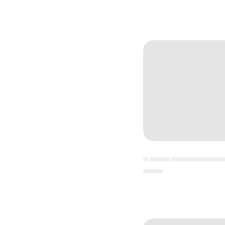
▄ ▄▄▄▄ ▄▄▄▄▄▄▄▄▄▄
▄▄▄▄