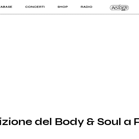
TABASE
CONCERTI
SHOP
RADIO
KIT PRO
ISTI
VIZI
izione del Body & Soul a 