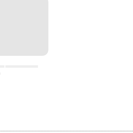
▄▄ ▄▄▄▄▄▄▄▄▄▄▄
▄