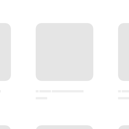
▄
▄ ▄▄▄▄ ▄▄▄▄▄▄▄▄▄▄▄
▄ ▄▄
▄▄▄▄
▄▄▄