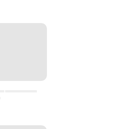
▄▄ ▄▄▄▄▄▄▄▄▄▄▄
▄