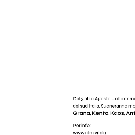
Dal 3 al 10 Agosto – all’ inte
del sud Italia. Suoneranno mol
Grana
,
Kento
,
Kaos
,
An
Per info:
www.ritmivitali.it