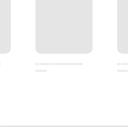
▄
▄ ▄▄▄▄ ▄▄▄▄▄▄▄▄▄▄▄
▄ ▄▄
▄▄▄▄
▄▄▄