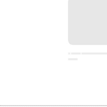
▄ ▄▄▄▄ ▄▄▄▄▄▄▄▄▄▄
▄▄▄▄