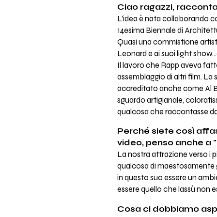
Ciao ragazzi, raccont
L’idea è nata collaborando 
14esima Biennale di Architettu
Quasi una commistione artistic
Leonard e ai suoi light show..
Il lavoro che Rapp aveva fatto
assemblaggio di altri film. La
accreditato anche come Al Brad
sguardo artigianale, colorat
qualcosa che raccontasse da 
Perché siete così affas
video, penso anche a "
La nostra attrazione verso i p
qualcosa di maestosamente gr
in questo suo essere un ambi
essere quello che lassù non e
Cosa ci dobbiamo aspe