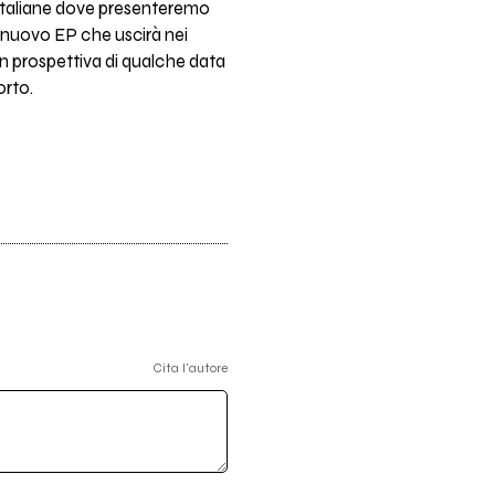
à italiane dove presenteremo
n nuovo EP che uscirà nei
in prospettiva di qualche data
orto.
Cita l'autore