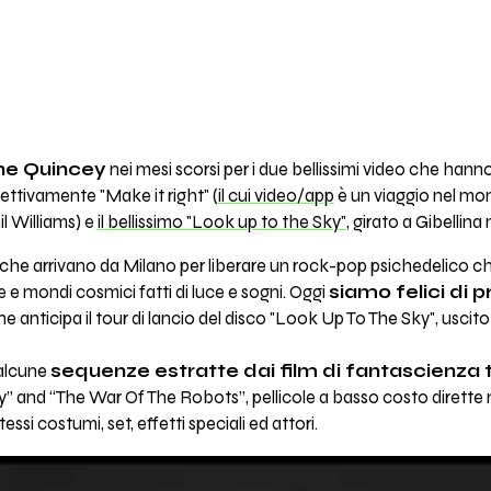
he Quincey
nei mesi scorsi per i due bellissimi video che han
ettivamente "Make it right" (
il cui video/app
è un viaggio nel mo
il Williams) e
il bellissimo "Look up to the Sky"
, girato a Gibellina
 che arrivano da Milano per liberare un rock-pop psichedelico c
 e mondi cosmici fatti di luce e sogni. Oggi
siamo felici di p
che anticipa il tour di lancio del disco "Look Up To The Sky", usci
 alcune
sequenze estratte dai film di fantascienza 
y” and “The War Of The Robots”, pellicole a basso costo dirette ne
essi costumi, set, effetti speciali ed attori.