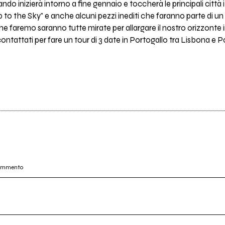
do inizierà intorno a fine gennaio e toccherà le principali citt
to the Sky" e anche alcuni pezzi inediti che faranno parte di u
he faremo saranno tutte mirate per allargare il nostro orizzonte 
ontattati per fare un tour di 3 date in Portogallo tra Lisbona e P
commento