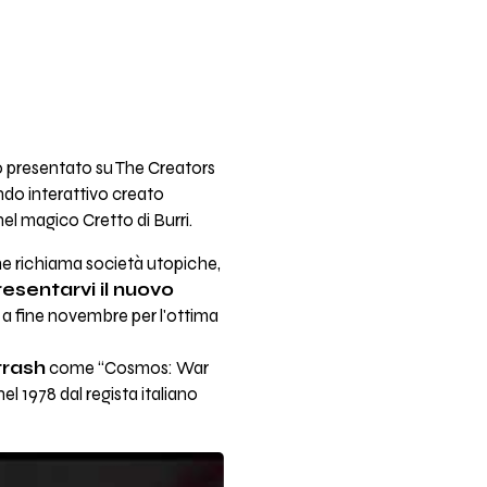
no presentato su The Creators
ndo interattivo creato
 nel magico Cretto di Burri.
he richiama società utopiche,
resentarvi il nuovo
to a fine novembre per l'ottima
trash
come “Cosmos: War
l 1978 dal regista italiano