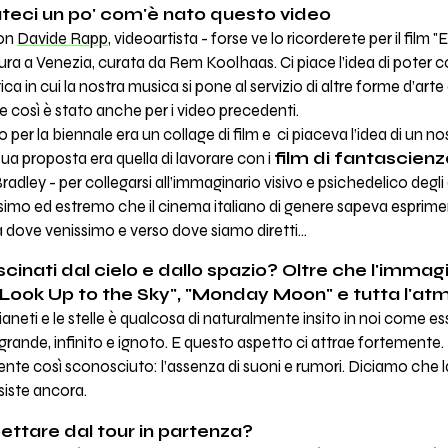
ateci un po' com'è nato questo video
con
Davide Rapp
, videoartista - forse ve lo ricorderete per il film
ra a Venezia, curata da Rem Koolhaas. Ci piace l’idea di poter col
a in cui la nostra musica si pone al servizio di altre forme d’arte
.e così è stato anche per i video precedenti.
 per la biennale era un collage di film e ci piaceva l’idea di un 
 sua proposta era quella di lavorare con i
film di fantascienz
ley - per collegarsi all’immaginario visivo e psichedelico degli 
issimo ed estremo che il cinema italiano di genere sapeva espr
dove venissimo e verso dove siamo diretti...
cinati dal cielo e dallo spazio? Oltre che l'immag
Look Up to the Sky", "Monday Moon" e tutta l'atmo
ianeti e le stelle è qualcosa di naturalmente insito in noi come es
ande, infinito e ignoto. E questo aspetto ci attrae fortemente
ente così sconosciuto: l’assenza di suoni e rumori. Diciamo che
siste ancora.
ttare dal tour in partenza?