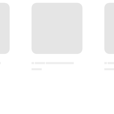
▄
▄ ▄▄▄▄ ▄▄▄▄▄▄▄▄▄▄▄
▄ ▄▄
▄▄▄▄
▄▄▄