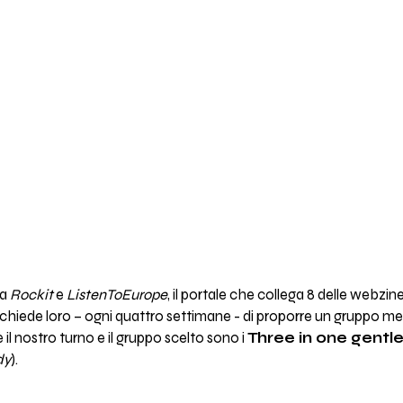
ra
Rockit
e
ListenToEurope
, il portale che collega 8 delle webzi
chiede loro – ogni quattro settimane - di proporre un gruppo mer
 il nostro turno e il gruppo scelto sono i
Three in one gentl
dy
).