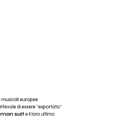
ne musicali europee
itevole di essere “esportato”
eman suit
e il loro ultimo