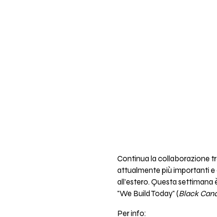
Continua la collaborazione t
attualmente più importanti e 
all’estero. Questa settimana è
"We Build Today" (
Black Can
Per info: