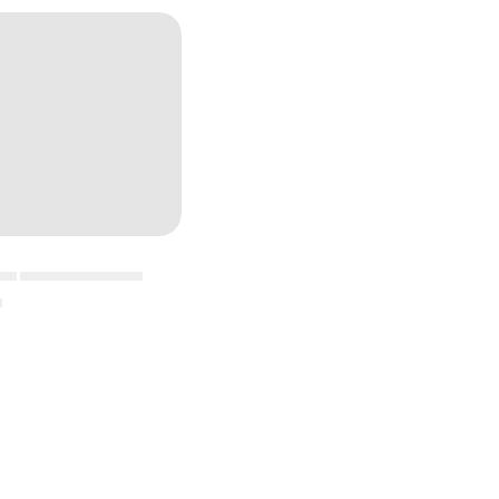
▄▄ ▄▄▄▄▄▄▄▄▄▄▄
▄