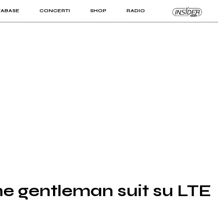
TABASE
CONCERTI
SHOP
RADIO
KIT PRO
ISTI
VIZI
one gentleman suit su LTE