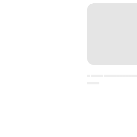
▄ ▄▄▄▄ ▄▄▄▄▄▄▄▄▄▄
▄▄▄▄