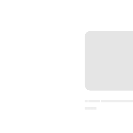
▄ ▄▄▄▄ ▄▄▄▄▄▄▄▄▄▄
▄▄▄▄