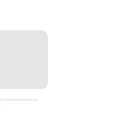
▄▄ ▄▄▄▄▄▄▄▄▄▄▄
▄