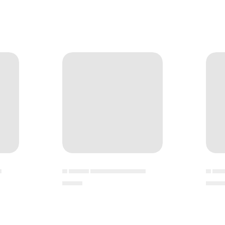
▄
▄ ▄▄▄▄ ▄▄▄▄▄▄▄▄▄▄▄
▄ ▄▄
▄▄▄▄
▄▄▄