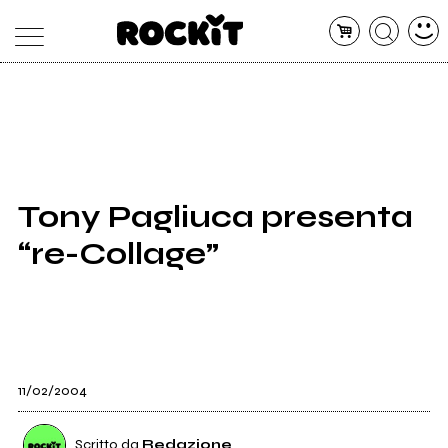
MAGAZINE
DATABASE
ARTICOLI
CONCERTI
ARTISTI
SHOP
Tony Pagliuca presenta
RADIO
“re-Collage”
11/02/2004
Scritto da
Redazione