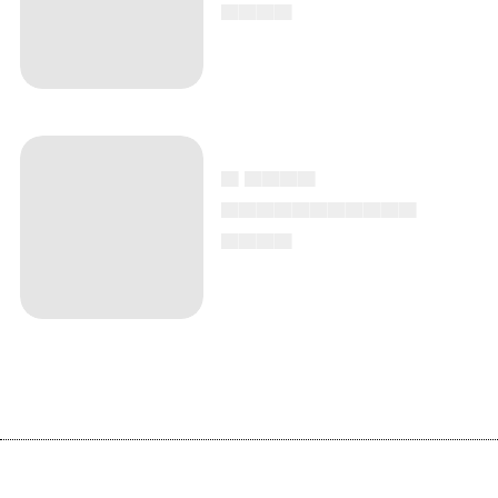
▄▄▄▄
▄ ▄▄▄▄
▄▄▄▄▄▄▄▄▄▄▄
▄▄▄▄