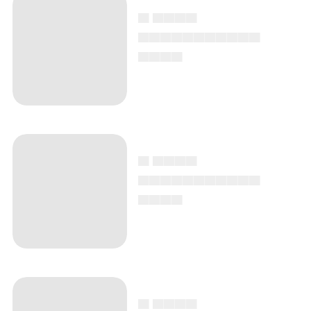
▄ ▄▄▄▄
▄▄▄▄▄▄▄▄▄▄▄
▄▄▄▄
▄ ▄▄▄▄
▄▄▄▄▄▄▄▄▄▄▄
▄▄▄▄
▄ ▄▄▄▄