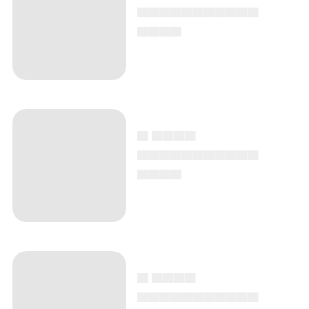
▄▄▄▄▄▄▄▄▄▄▄
▄▄▄▄
▄ ▄▄▄▄
▄▄▄▄▄▄▄▄▄▄▄
▄▄▄▄
▄ ▄▄▄▄
▄▄▄▄▄▄▄▄▄▄▄