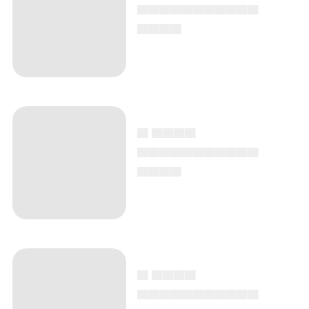
▄▄▄▄▄▄▄▄▄▄▄
▄▄▄▄
▄ ▄▄▄▄
▄▄▄▄▄▄▄▄▄▄▄
▄▄▄▄
▄ ▄▄▄▄
▄▄▄▄▄▄▄▄▄▄▄
▄▄▄▄