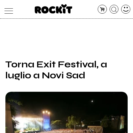
MAGAZINE
DATABASE
ARTICOLI
CONCERTI
ARTISTI
SHOP
Torna Exit Festival, a
RADIO
luglio a Novi Sad