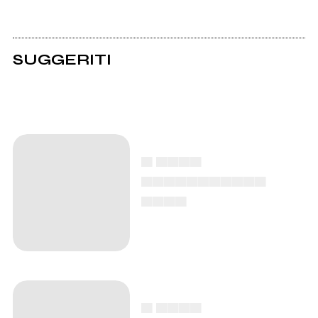
SUGGERITI
▄ ▄▄▄▄
▄▄▄▄▄▄▄▄▄▄▄
▄▄▄▄
▄ ▄▄▄▄