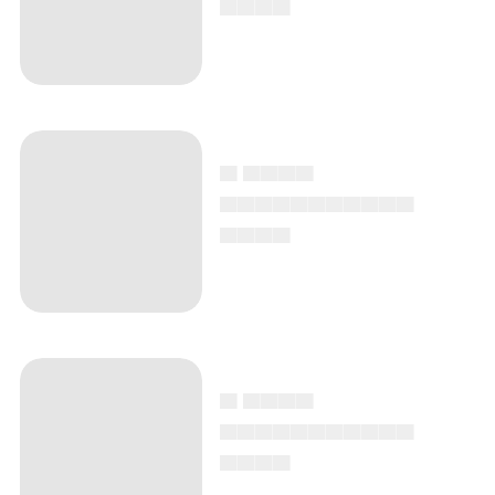
▄ ▄▄▄▄
▄▄▄▄▄▄▄▄▄▄▄
▄▄▄▄
▄ ▄▄▄▄
▄▄▄▄▄▄▄▄▄▄▄
▄▄▄▄