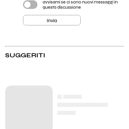
avvisami se ci sono nuovi messaggi in
questa discussione
Invia
SUGGERITI
▄ ▄▄▄▄
▄▄▄▄▄▄▄▄▄▄▄
▄▄▄▄