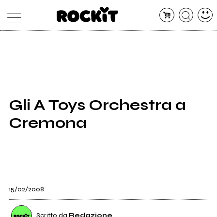
MAGAZINE
DATABASE
ARTICOLI
CONCERTI
ARTISTI
SHOP
Gli A Toys Orchestra a
RADIO
Cremona
15/02/2008
Scritto da
Redazione