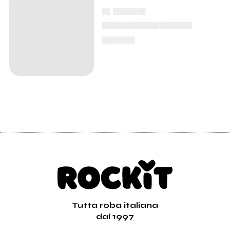
▄ ▄▄▄▄
▄▄▄▄▄▄▄▄▄▄▄
▄▄▄▄
Tutta roba italiana
dal 1997