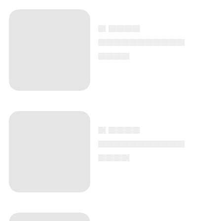
▄ ▄▄▄▄
▄▄▄▄▄▄▄▄▄▄▄
▄▄▄▄
▄ ▄▄▄▄
▄▄▄▄▄▄▄▄▄▄▄
▄▄▄▄