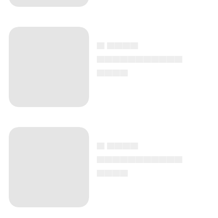
▄ ▄▄▄▄
▄▄▄▄▄▄▄▄▄▄▄
▄▄▄▄
▄ ▄▄▄▄
▄▄▄▄▄▄▄▄▄▄▄
▄▄▄▄