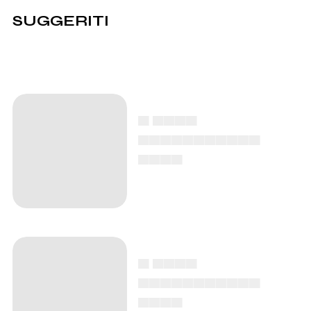
SUGGERITI
▄ ▄▄▄▄
▄▄▄▄▄▄▄▄▄▄▄
▄▄▄▄
▄ ▄▄▄▄
▄▄▄▄▄▄▄▄▄▄▄
▄▄▄▄