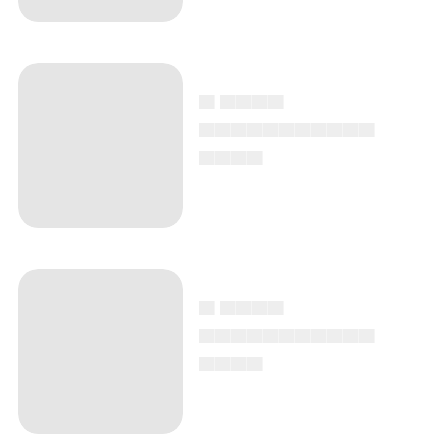
▄ ▄▄▄▄
▄▄▄▄▄▄▄▄▄▄▄
▄▄▄▄
▄ ▄▄▄▄
▄▄▄▄▄▄▄▄▄▄▄
▄▄▄▄