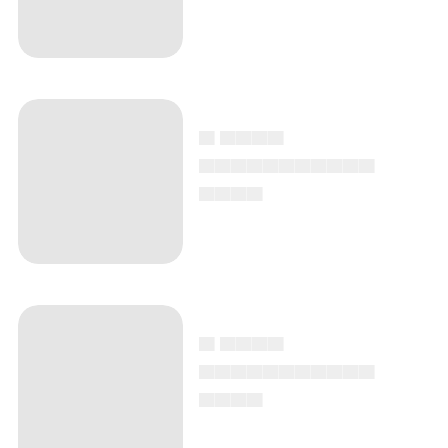
▄ ▄▄▄▄
▄▄▄▄▄▄▄▄▄▄▄
▄▄▄▄
▄ ▄▄▄▄
▄▄▄▄▄▄▄▄▄▄▄
▄▄▄▄