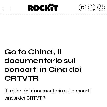
MAGAZINE
DATABASE
ARTICOLI
CONCERTI
ARTISTI
SHOP
Go to China!, il
RADIO
documentario sui
concerti in Cina dei
CRTVTR
Il trailer del documentario sui concerti
cinesi dei CRTVTR