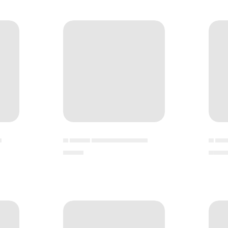
▄
▄ ▄▄▄▄ ▄▄▄▄▄▄▄▄▄▄▄
▄ ▄▄
▄▄▄▄
▄▄▄