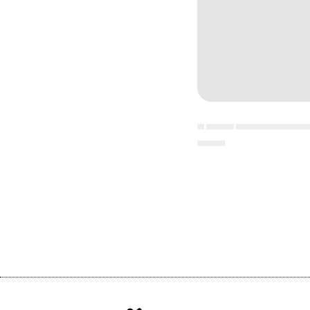
▄ ▄▄▄▄ ▄▄▄▄▄▄▄▄▄▄
▄▄▄▄