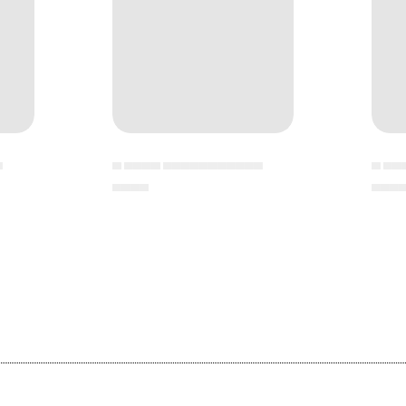
▄
▄ ▄▄▄▄ ▄▄▄▄▄▄▄▄▄▄▄
▄ ▄▄
▄▄▄▄
▄▄▄