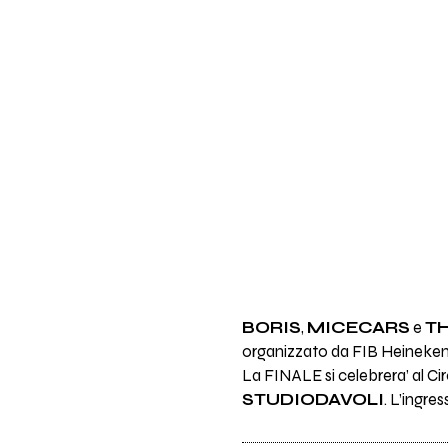
BORIS
,
MICECARS
e
T
organizzato da FIB Heinek
La FINALE si celebrera’ al Circ
STUDIODAVOLI
. L’ingres