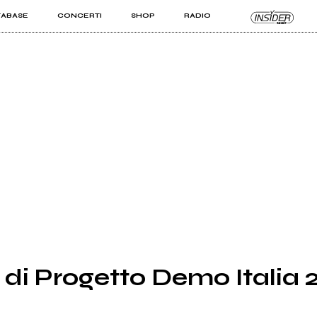
TABASE
CONCERTI
SHOP
RADIO
KIT PRO
ISTI
VIZI
sti di Progetto Demo Italia