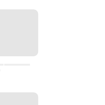
▄▄ ▄▄▄▄▄▄▄▄▄▄▄
▄