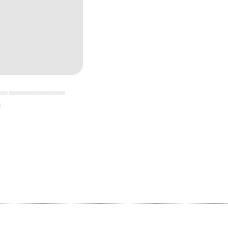
▄▄ ▄▄▄▄▄▄▄▄▄▄▄
▄