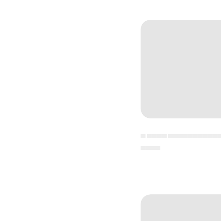
▄ ▄▄▄▄ ▄▄▄▄▄▄▄▄▄▄
▄▄▄▄