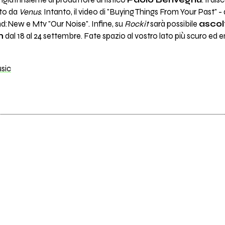
rangiati insieme al produttore artistico
Paolo Benvegnù
. Il di
uito da
Venus
. Intanto, il video di "Buying Things From Your Past" 
nd:New e Mtv "Our Noise". Infine, su
Rockit
sarà possibile
ascol
m
dal 18 al 24 settembre. Fate spazio al vostro lato più scuro ed 
sic