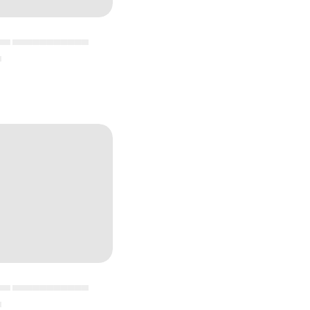
▄▄ ▄▄▄▄▄▄▄▄▄▄▄
▄
▄▄ ▄▄▄▄▄▄▄▄▄▄▄
▄