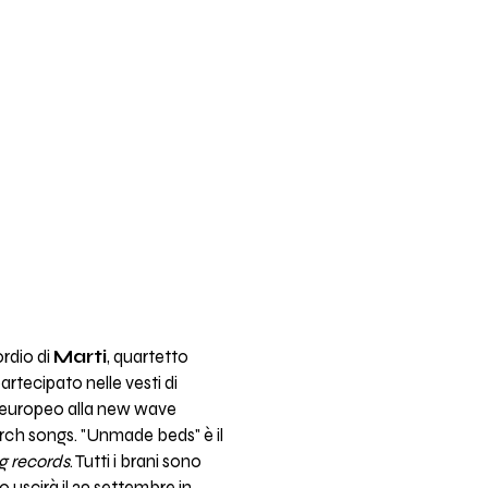
ordio di
Marti
, quartetto
artecipato nelle vesti di
o europeo alla new wave
torch songs. "Unmade beds" è il
 records
. Tutti i brani sono