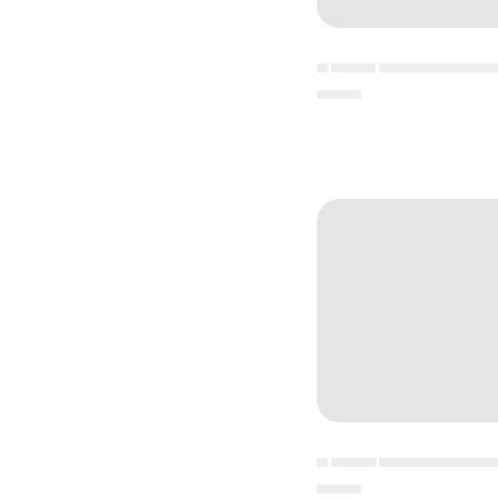
▄ ▄▄▄▄ ▄▄▄▄▄▄▄▄▄▄
▄▄▄▄
▄ ▄▄▄▄ ▄▄▄▄▄▄▄▄▄▄
▄▄▄▄