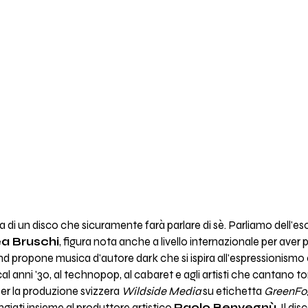
a di un disco che sicuramente farà parlare di sè. Parliamo dell'es
a Bruschi
, figura nota anche a livello internazionale per aver p
nd propone musica d'autore dark che si ispira all'espressionism
sical anni '30, al technopop, al cabaret e agli artisti che cantano 
per la produzione svizzera
Wildside Media
su etichetta
GreenFog