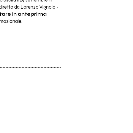
sco uscirà il 29 settembre in
- diretto da Lorenzo Vignolo -
tare in anteprima
emozionale.