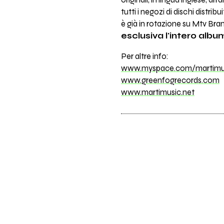
originali, in lingua inglese, ar
tutti i negozi di dischi distrib
è già in rotazione su Mtv Bra
esclusiva l'intero albu
Per altre info:
www.myspace.com/martimu
www.greenfogrecords.com
www.martimusic.net