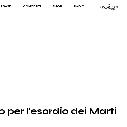
TABASE
CONCERTI
SHOP
RADIO
KIT PRO
ISTI
VIZI
 per l'esordio dei Marti