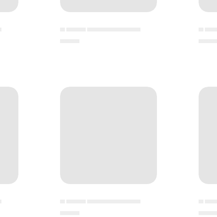
▄
▄ ▄▄▄▄ ▄▄▄▄▄▄▄▄▄▄▄
▄ ▄▄
▄▄▄▄
▄▄▄
▄
▄ ▄▄▄▄ ▄▄▄▄▄▄▄▄▄▄▄
▄ ▄▄
▄▄▄▄
▄▄▄