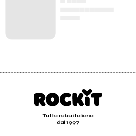
▄▄▄▄▄▄▄▄▄▄▄
▄▄▄▄
Tutta roba italiana
dal 1997