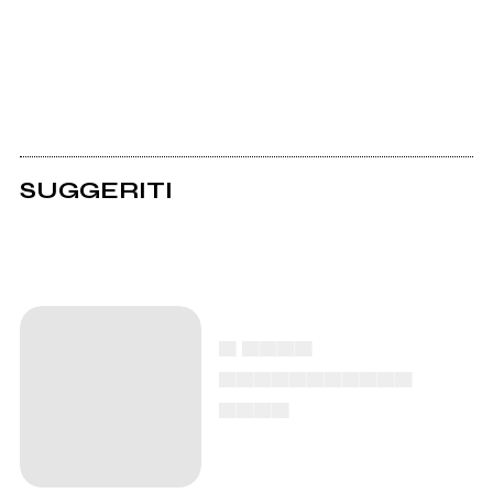
SUGGERITI
▄ ▄▄▄▄
▄▄▄▄▄▄▄▄▄▄▄
▄▄▄▄