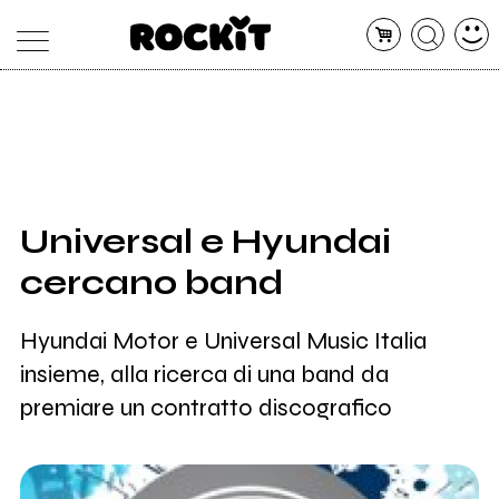
MAGAZINE
DATABASE
ARTICOLI
CONCERTI
ARTISTI
SHOP
Universal e Hyundai
RADIO
cercano band
Hyundai Motor e Universal Music Italia
insieme, alla ricerca di una band da
premiare un contratto discografico