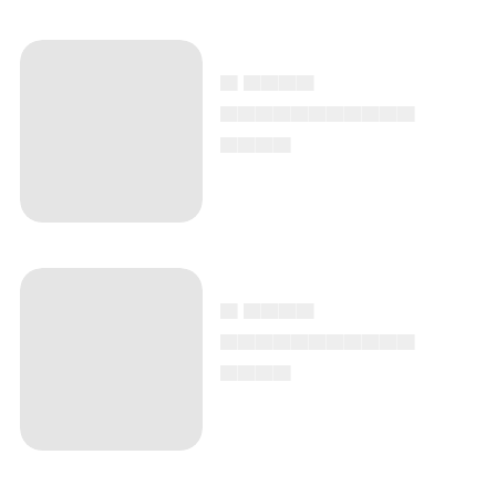
▄ ▄▄▄▄
▄▄▄▄▄▄▄▄▄▄▄
▄▄▄▄
▄ ▄▄▄▄
▄▄▄▄▄▄▄▄▄▄▄
▄▄▄▄