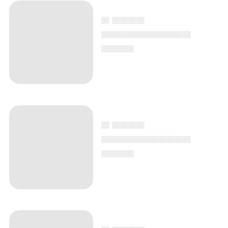
▄ ▄▄▄▄
▄▄▄▄▄▄▄▄▄▄▄
▄▄▄▄
▄ ▄▄▄▄
▄▄▄▄▄▄▄▄▄▄▄
▄▄▄▄
▄ ▄▄▄▄