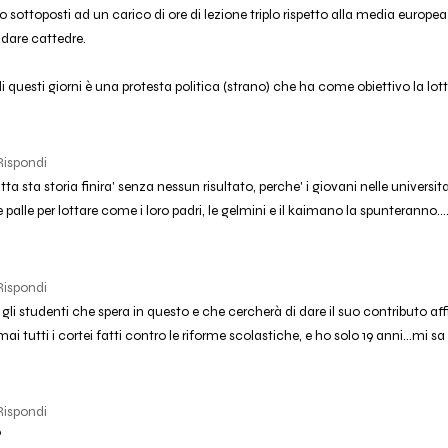
o sottoposti ad un carico di ore di lezione triplo rispetto alla media europea
r dare cattedre.
i questi giorni è una protesta politica (strano) che ha come obiettivo la lot
Rispondi
ta sta storia finira' senza nessun risultato, perche' i giovani nelle universita
palle per lottare come i loro padri, le gelmini e il kaimano la spunteranno....
Rispondi
a gli studenti che spera in questo e che cercherà di dare il suo contributo a
ai tutti i cortei fatti contro le riforme scolastiche, e ho solo 19 anni...mi sa 
Rispondi
?