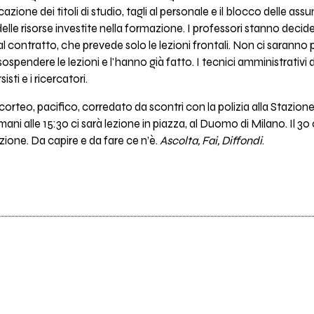
azione dei titoli di studio, tagli al personale e il blocco delle a
 delle risorse investite nella formazione. I professori stanno dec
 contratto, che prevede solo le lezioni frontali. Non ci saranno p
sospendere le lezioni e l'hanno già fatto. I tecnici amministrativi
sti e i ricercatori.
 corteo, pacifico, corredato da scontri con la polizia alla Staz
Domani alle 15:30 ci sarà lezione in piazza, al Duomo di Milano. Il 3
ione. Da capire e da fare ce n’è.
Ascolta, Fai, Diffondi
.