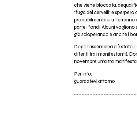
che viene bloccata, dequalific
"fuga dei cervelli" e sperpero
probabilmente si atterranno al
parte i fondi. Alcuni vogliono 
già scioperando e anche i borsi
Dopo l'assemblea c'è stato il
di feriti tra i manifestanti). 
novembre un’altra manifestaz
Per info:
guardatevi attorno