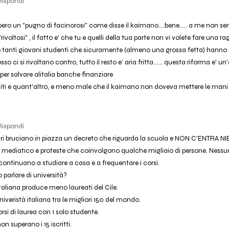
Rispondi
bero un "pugno di facinorosi" come disse il kaimano....bene..... a me non 
"rivoltosi" , il fatto e' che tu e quelli della tua parte non vi volete fare una r
e tanti giovani studenti che sicuramente (almeno una grossa fetta) hanno
so ci si rivoltano contro, tutto il resto e' aria fritta...... questa riforma e' u
 per salvare alitalia banche finanziare
lliti e quant'altro, e meno male che il kaimano non doveva mettere le mani nelle
Rispondi
tari bruciano in piazza un decreto che riguarda la scuola e NON C'ENTRA N
 mediatico e proteste che coinvolgono qualche migliaio di persone. Nessuno
continuano a studiare a casa e a frequentare i corsi.
parlare di università?
italiana produce meno laureati del Cile.
iveristà italiana tra le migliori 150 del mondo.
rsi di laurea con 1 solo studente.
on superano i 15 iscritti.