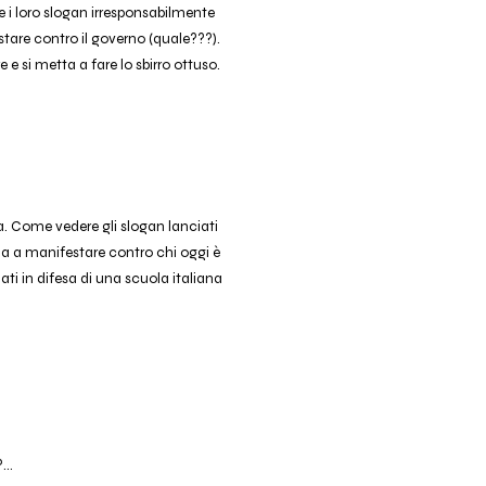
, e i loro slogan irresponsabilmente
stare contro il governo (quale???).
 e si metta a fare lo sbirro ottuso.
. Come vedere gli slogan lanciati
zza a manifestare contro chi oggi è
ti in difesa di una scuola italiana
...