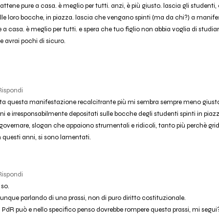
stattene pure a casa. è meglio per tutti. anzi, è più giusto. lascia gli studenti
lle loro bocche, in piazza. lascia che vengano spinti (ma da chi?) a manife
 a casa. è meglio per tutti. e spera che tuo figlio non abbia voglia di studiare
e avrai pochi di sicuro.
Rispondi
ita questa manifestazione recalcitrante più mi sembra sempre meno giusta
rni e irresponsabilmente depositati sulle bocche degli studenti spinti in pia
overnare, slogan che appaiono strumentali e ridicoli, tanto più perchè grida
in questi anni, si sono lamentati.
Rispondi
 so.
nque parlando di una prassi, non di puro diritto costituzionale.
il PdR può e nello specifico penso dovrebbe rompere questa prassi, mi segui?