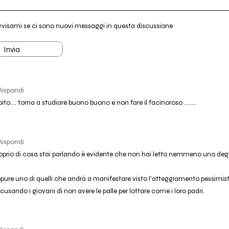
vvisami se ci sono nuovi messaggi in questa discussione
Invia
Rispondi
capito.... torna a studiare buono buono e non fare il facinoroso ........
Rispondi
roprio di cosa stai parlando è evidente che non hai letto nemmeno uno deg
ppure uno di quelli che andrà a manifestare visto l'atteggiamento pessimisti
cusando i giovani di non avere le palle per lottare come i loro padri.