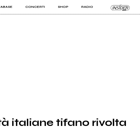
TABASE
CONCERTI
SHOP
RADIO
KIT PRO
ISTI
VIZI
à italiane tifano rivolta