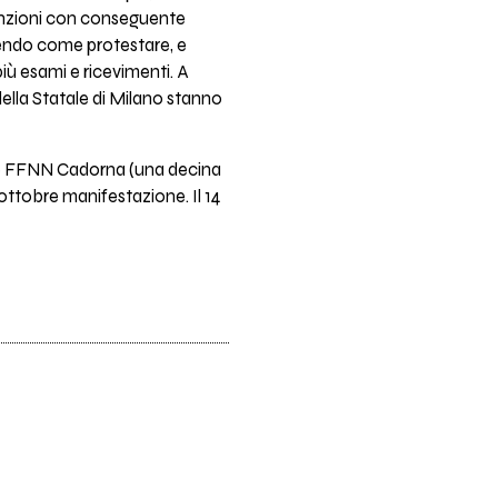
ssunzioni con conseguente
idendo come protestare, e
iù esami e ricevimenti. A
 della Statale di Milano stanno
ione FFNN Cadorna (una decina
0 ottobre manifestazione. Il 14