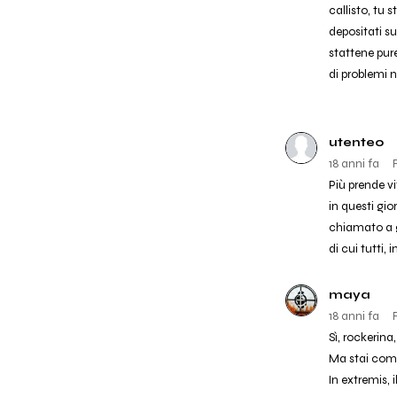
callisto, tu 
depositati su
stattene pure
di problemi n
utente0
18 anni fa
Più prende v
in questi gio
chiamato a g
di cui tutti, 
maya
18 anni fa
Sì, rockerina,
Ma stai comu
In extremis, 