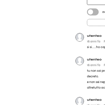
a
utente0
18 anni fa
si si......ho 
utente0
18 anni fa
tu non sai p
decreto.
e non sei ne
oltretutto ac
utente0