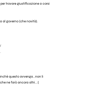
 per trovare giustificazione a corsi
ta al governo (che novità).
'
.
ffinchè questo avvenga...non li
che ne farò ancora altri...:(