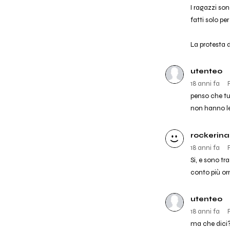
I ragazzi son
fatti solo pe
La protesta d
utente0
18 anni fa
penso che tut
non hanno le 
rockerina
18 anni fa
Si, e sono tr
conto più orm
utente0
18 anni fa
ma che dici