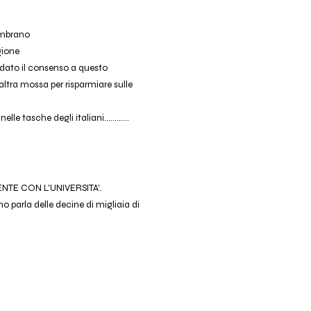
sembrano
agione
 dato il consenso a questo
n'altra mossa per risparmiare sulle
 tasche degli italiani............
IENTE CON L'UNIVERSITA'.
 parla delle decine di migliaia di