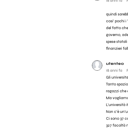
18 anni fa
quindi sareb
cosi' pochi i 
del fatto ch
governo, ades
spese statali
finanzieri fa
utente0
18 anni fa
Gli universi
Tanto spazio
ragazzi che 
Ma vogliamo 
L'università 
Non c'è un'un
Ci sono 37 co
327 facoltà n