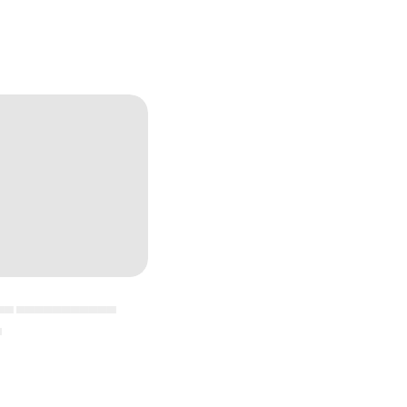
▄▄ ▄▄▄▄▄▄▄▄▄▄▄
▄