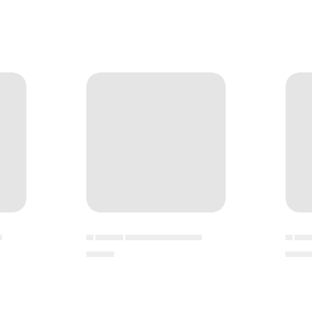
▄
▄ ▄▄▄▄ ▄▄▄▄▄▄▄▄▄▄▄
▄ ▄▄
▄▄▄▄
▄▄▄