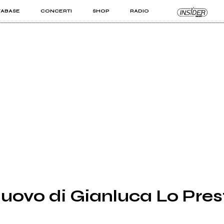
TABASE
CONCERTI
SHOP
RADIO
KIT PRO
ISTI
VIZI
 nuovo di Gianluca Lo Pres