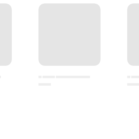
▄
▄ ▄▄▄▄ ▄▄▄▄▄▄▄▄▄▄▄
▄ ▄▄
▄▄▄▄
▄▄▄