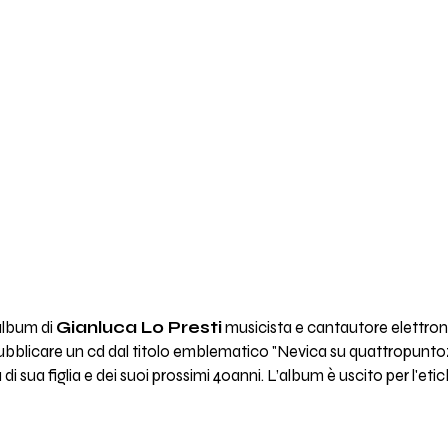
 album di
Gianluca Lo Presti
musicista e cantautore elettro
pubblicare un cd dal titolo emblematico "Nevica su quattropuntoze
 sua figlia e dei suoi prossimi 40anni. L’album è uscito per l'et