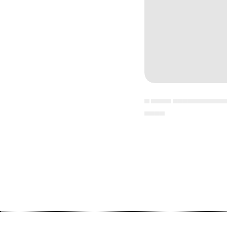
▄ ▄▄▄▄ ▄▄▄▄▄▄▄▄▄▄
▄▄▄▄