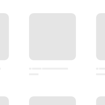
▄
▄ ▄▄▄▄ ▄▄▄▄▄▄▄▄▄▄▄
▄ ▄▄
▄▄▄▄
▄▄▄