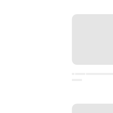
▄ ▄▄▄▄ ▄▄▄▄▄▄▄▄▄▄
▄▄▄▄