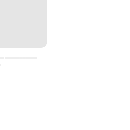
▄▄ ▄▄▄▄▄▄▄▄▄▄▄
▄