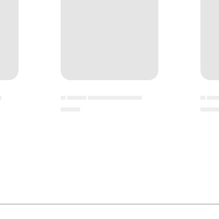
▄
▄ ▄▄▄▄ ▄▄▄▄▄▄▄▄▄▄▄
▄ ▄▄
▄▄▄▄
▄▄▄