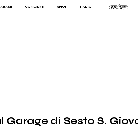
TABASE
CONCERTI
SHOP
RADIO
KIT PRO
ISTI
VIZI
l Garage di Sesto S. Giov