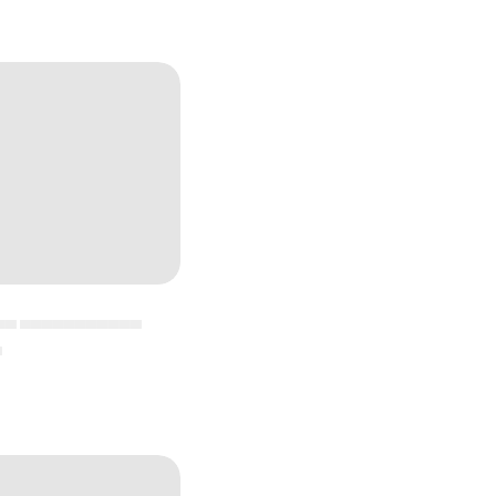
▄▄ ▄▄▄▄▄▄▄▄▄▄▄
▄