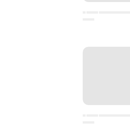
▄ ▄▄▄▄ ▄▄▄▄▄▄▄▄▄▄
▄▄▄▄
▄ ▄▄▄▄ ▄▄▄▄▄▄▄▄▄▄
▄▄▄▄