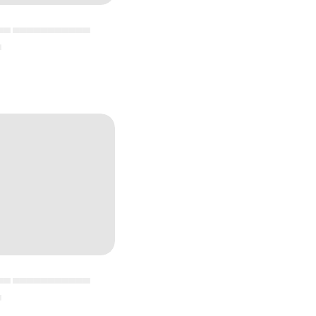
▄▄ ▄▄▄▄▄▄▄▄▄▄▄
▄
▄▄ ▄▄▄▄▄▄▄▄▄▄▄
▄