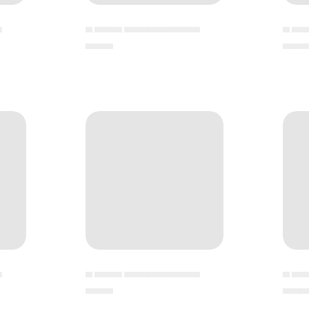
▄
▄ ▄▄▄▄ ▄▄▄▄▄▄▄▄▄▄▄
▄ ▄▄
▄▄▄▄
▄▄▄
▄
▄ ▄▄▄▄ ▄▄▄▄▄▄▄▄▄▄▄
▄ ▄▄
▄▄▄▄
▄▄▄