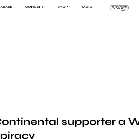
TABASE
CONCERTI
SHOP
RADIO
KIT PRO
ISTI
VIZI
ontinental supporter a W
piracy