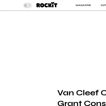
MAGAZINE
DA
INSIDER
ROC
ARTICOLI
ART
RECENSIONI
SER
VIDEO
Van Cleef C
Grant Cons