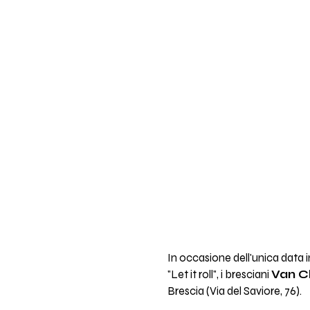
In occasione dell'unica data
"Let it roll", i bresciani
Van C
Brescia (Via del Saviore, 76).