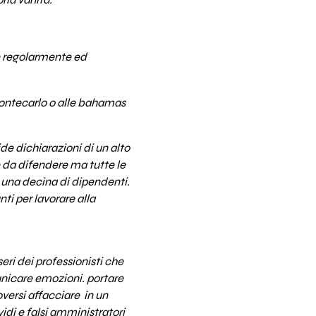
ria vanita.
he regolarmente ed
montecarlo o alle bahamas
e dichiarazioni di un alto
 da difendere ma tutte le
a una decina di dipendenti.
ti per lavorare alla
seri dei professionisti che
unicare emozioni. portare
oversi affacciare in un
di e falsi amministratori