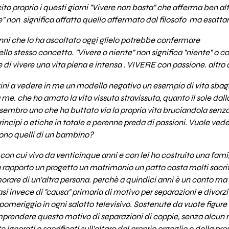
cito proprio i questi giorni "Vivere non basta" che afferma ben altr
te" non significa affatto quello affermato dal filosofo ma esatta
anni che lo ha ascoltato oggi glielo potrebbe confermare
ello stesso concetto. "Vivere o niente" non significa "niente" o
 di vivere una vita piena e intensa . VIVERE con passione. altro 
tini a vedere in me un modello negativo un esempio di vita sbagli
me. che ho amato la vita vissuta stravissuta, quanto il sole dall
e sembro uno che ha buttato via la propria vita bruciandola senz
ncipi o etiche in totale e perenne preda di passioni. Vuole vede
sono quelli di un bambino?
n cui vivo da venticinque anni e con lei ho costruito una famigl
 rapporto un progetto un matrimonio un patto costa molti sacri
orare di un'altra persona. perchè a quindici anni è un conto ma a
si invece di "causa" primaria di motivo per separazioni e divorzi
meriggio in ogni salotto televisivo. Sostenute da vuote figure d
rendere questo motivo di separazioni di coppie, senza alcun rispe