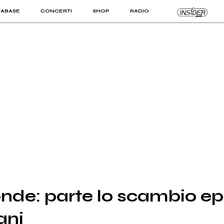
TABASE
CONCERTI
SHOP
RADIO
KIT PRO
ISTI
VIZI
nde: parte lo scambio ep
ani