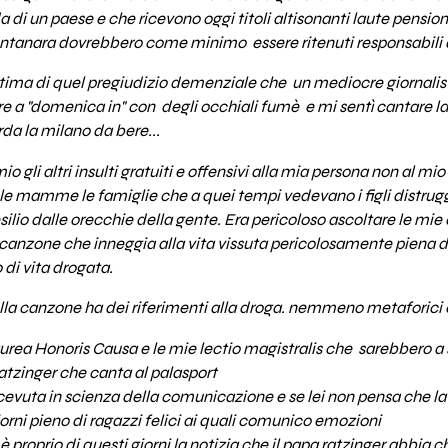
da di un paese e che ricevono oggi titoli altisonanti laute pensi
tanara dovrebbero come minimo essere ritenuti responsabili de
tima di quel pregiudizio demenziale che un mediocre giornalist
e a "domenica in" con degli occhiali fumè e mi sentì cantare la d
orda la milano da bere...
io gli altri insulti gratuiti e offensivi alla mia persona non al m
e mamme le famiglie che a quei tempi vedevano i figli distrugge
silio dalle orecchie della gente. Era pericoloso ascoltare le mi
 canzone che inneggia alla vita vissuta pericolosamente piena d
di vita drogata.
lla canzone ha dei riferimenti alla droga. nemmeno metaforici o
aurea Honoris Causa e le mie lectio magistralis che sarebbero a 
tzinger che canta al palasport
 ricevuta in scienza della comunicazione e se lei non pensa che l
iorni pieno di ragazzi felici ai quali comunico emozioni
è proprio di questi giorni la notizia che il papa ratzinger abbia