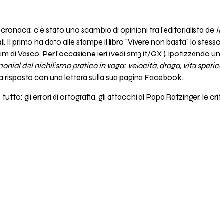
 cronaca: c'è stato uno scambio di opinioni tra l'editorialista de
I
i
. Il primo ha dato alle stampe il libro "Vivere non basta" lo stes
bum di Vasco. Per l'occasione ieri (vedi
2m3.it/GX
), ipotizzando un
onial del nichilismo prati­co in voga: velocità, droga, vita speric
a risposto con una lettera sulla sua pagina Facebook.
tutto: gli errori di ortografia, gli attacchi al Papa Ratzinger, le crit