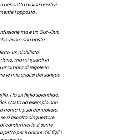
i concetti e valori positivi
mente l'opposto .
 confusione ma è un Out-Out.
che vivere non basta...
ato. un nichilista.
a luna. ma mi guardi in
a un'ombra di regole in
re le mie analisi del sangue
ia. Ho un figlio splendido.
fici. Costa ad esempio non
 trenta ti puoi controllare.
 se si ascolta cinguettare
i conduttrici le si sente
tto per il dolore dei figli i