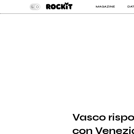
MAGAZINE
DA
INSIDER
ROC
ARTICOLI
ART
RECENSIONI
SER
VIDEO
Vasco rispo
con Venezi