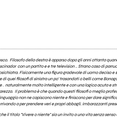
sco. Filosofo della destra è apparso dopo gli anni ottanta quand
scinador con un partito e e tre television .. Strano caso di pa
sichiatra. Fisicamente una figura gradevole di uomo deciso e s
e di quei filosofi di sinistra un po' trasandati o belli come Bo
 . naturalmente molto intelligente e con una logica acuta e st
rezza. Il problema è che quando questi filosofi o meglio professo
 linguaggio non ne capiscono niente e finiscono per dare signif
Arrivando a per prendere veri e propri abbagli. imbarazzanti prese
 il titolo "Vivere o niente" sia un invito a una vita senza senso 