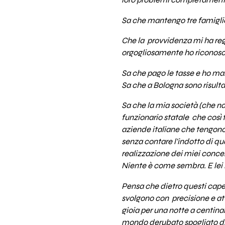
loro problemi completamente ig
Sa che mantengo tre famigli
Che la provvidenza mi ha rega
orgogliosamente ho riconosc
Sa che pago le tasse e ho ma
Sa che a Bologna sono risult
Sa che la mia società (che na
funzionario statale che così
aziende italiane che tengono 
senza contare l'indotto di qu
realizzazione dei miei concer
Niente è come sembra. E lei 
Pensa che dietro questi capell
svolgono con precisione e att
gioia per una notte a centinai
mondo derubato spogliato dis