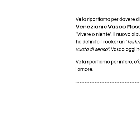
Ve lo riportiamo per dovere di
Veneziani
e
Vasco Ross
"Vi­vere o niente", il nuovo al
ha definito il rocker un "
testim
vuota di senso"
. Vasco oggi h
Ve la riportiamo per intero, c'è 
l'amore.