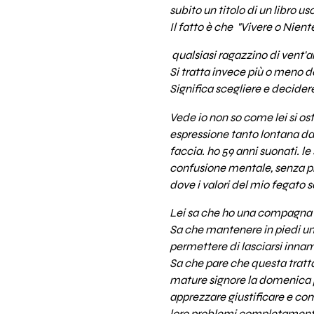
subito un titolo di un libro us
Il fatto è che "Vivere o Nien
qualsiasi ragazzino di vent'
Si tratta invece più o meno d
Significa scegliere e decidere
Vede io non so come lei si os
espressione tanto lontana da 
faccia. ho 59 anni suonati. l
confusione mentale, senza pri
dove i valori del mio fegato 
Lei sa che ho una compagna co
Sa che mantenere in piedi un
permettere di lasciarsi innam
Sa che pare che questa tratta
mature signore la domenica po
apprezzare giustificare e comp