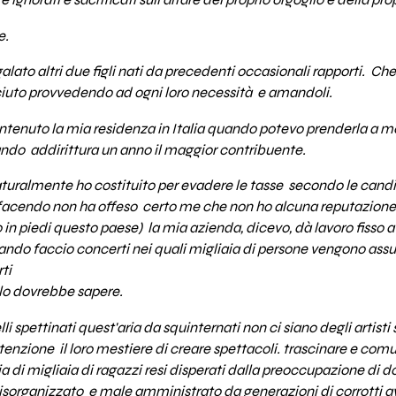
norati e sacrificati sull'altare del proprio orgoglio e della prop
e.
lato altri due figli nati da precedenti occasionali rapporti. C
iuto provvedendo ad ogni loro necessità e amandoli.
ntenuto la mia residenza in Italia quando potevo prenderla a 
ando addirittura un anno il maggior contribuente.
turalmente ho costituito per evadere le tasse secondo le candid
 facendo non ha offeso certo me che non ho alcuna reputazione
in piedi questo paese) la mia azienda, dicevo, dà lavoro fisso 
ando faccio concerti nei quali migliaia di persone vengono assun
ti
lo dovrebbe sapere.
i spettinati quest'aria da squinternati non ci siano degli artisti 
enzione il loro mestiere di creare spettacoli. trascinare e com
a di migliaia di ragazzi resi disperati dalla preoccupazione di d
organizzato e male amministrato da generazioni di corrotti avi