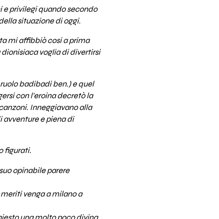
oni e privilegi quando secondo
lla situazione di oggi.
a mi affibbiò cosi a prima
ionisiaca voglia di divertirsi
io ruolo badibadi ben.) e quel
rsi con l'eroina decretò la
e canzoni. Inneggiavano alla
i avventure e piena di
 figurati.
suo opinabile parere
a meriti venga a milano a
 chiesto una molto poco divina