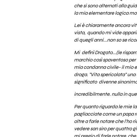
che si sono alternati alla gui
la mia elementare logica mon
Lei è chiaramente ancora vit
vista, quando mi vide apparir
di quegli anni...non so se ric
Mi definì Drogato...(le risparm
marchio così spaventoso per l
mia condanna civile- il mio e
droga. "Vita spericolata" una
significato divenne sinonimo 
incredibilmente. nulla in que
Per quanto riguarda le mie l
pagliacciate come un papa ra
oltre a farle notare che l'ho
vedere san siro per quattro g
mi pregio di farle notare che 