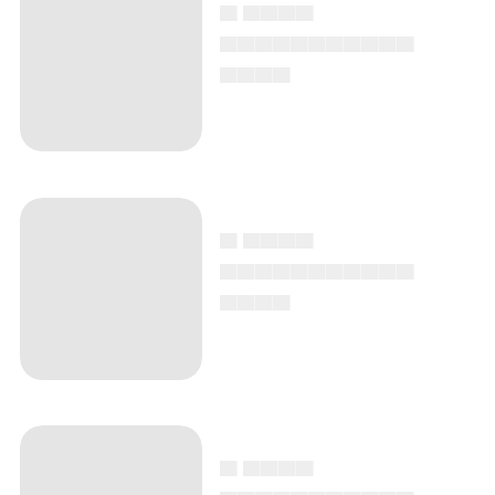
▄ ▄▄▄▄
▄▄▄▄▄▄▄▄▄▄▄
▄▄▄▄
▄ ▄▄▄▄
▄▄▄▄▄▄▄▄▄▄▄
▄▄▄▄
▄ ▄▄▄▄
▄▄▄▄▄▄▄▄▄▄▄