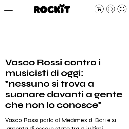
MAGAZINE
DATABASE
ARTICOLI
CONCERTI
ARTISTI
SHOP
Vasco Rossi contro i
RADIO
musicisti di oggi:
"nessuno si trova a
suonare davanti a gente
che non lo conosce"
Vasco Rossi parla al Medimex di Bari e si
lamenta di essere stato tra gli ultimi