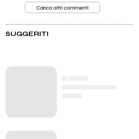
Carica altri commenti
SUGGERITI
▄ ▄▄▄▄
▄▄▄▄▄▄▄▄▄▄▄
▄▄▄▄