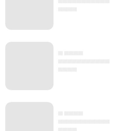
▄▄▄▄
▄ ▄▄▄▄
▄▄▄▄▄▄▄▄▄▄▄
▄▄▄▄
▄ ▄▄▄▄
▄▄▄▄▄▄▄▄▄▄▄
▄▄▄▄