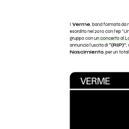
I
Verme
, band formata da 
esordito nel 2010 con l’ep “U
gruppo con
un concerto al Lo
annuncia l’uscita di
“(RIP)”
,
Nascimiento
, per un total