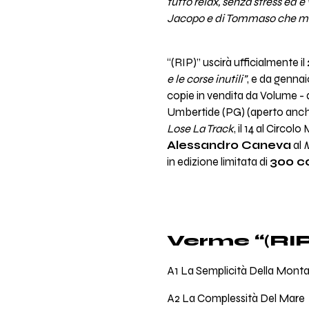
tutto relax, senza stress ed è
Jacopo e di Tommaso che mi 
“(RIP)” uscirà ufficialmente il
e le corse inutili”
, e da gennai
copie in vendita da Volume - 
Umbertide (PG) (aperto anche i
Lose La Track
, il 14 al Circol
Alessandro Caneva
al
in edizione limitata di
300 c
Verme “(RIP
A1 La Semplicità Della Mont
A2 La Complessità Del Mare