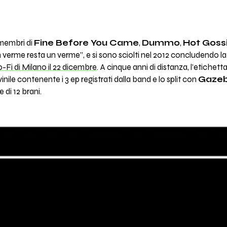
membri di
Fine Before You Came
,
Dummo
,
Hot Goss
n verme resta un verme”, e si sono sciolti nel 2012 concludendo 
-Fi di Milano il 22 dicembre
. A cinque anni di distanza, l’etichett
 vinile contenente i 3 ep registrati dalla band e lo split con
Gazeb
e di 12 brani.