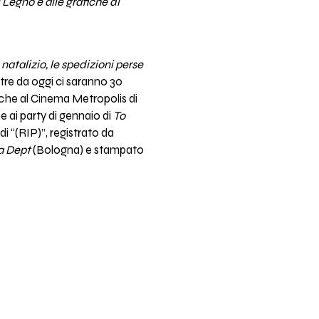
 Legno e alle grafiche di
 natalizio, le spedizioni perse
ltre da oggi ci saranno 30
anche al Cinema Metropolis di
e ai party di gennaio di
To
di “(RIP)”, registrato da
a Dept
(Bologna) e stampato