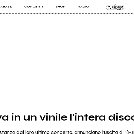
TABASE
CONCERTI
SHOP
RADIO
KIT PRO
ISTI
VIZI
a in un vinile l’intera dis
stanza dal loro ultimo concerto, annunciano l’uscita di “(RI