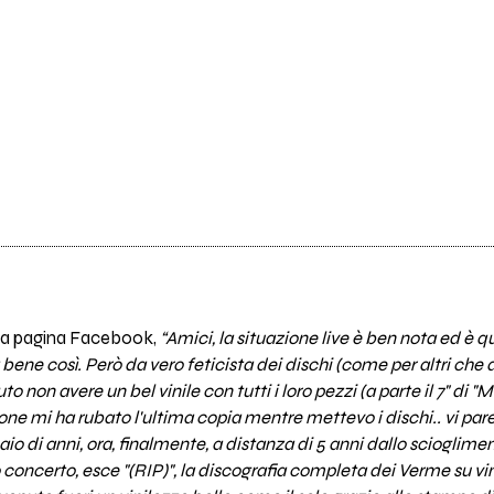
sua pagina Facebook,
“Amici, la situazione live è ben nota ed è 
ene così. Però da vero feticista dei dischi (come per altri che a
to non avere un bel vinile con tutti i loro pezzi (a parte il 7" di 
ne mi ha rubato l'ultima copia mentre mettevo i dischi.. vi par
io di anni, ora, finalmente, a distanza di 5 anni dallo scioglime
concerto, esce "(RIP)", la discografia completa dei Verme su vin