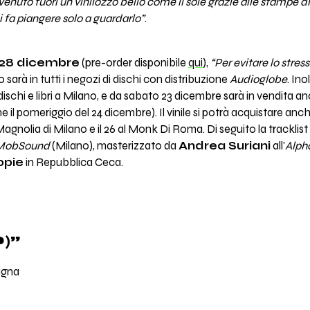
 venuto fuori un vinilozzo bello come il sole grazie alle stampe di
fa piangere solo a guardarlo”
.
28 dicembre
(pre-order disponibile
qui
),
“Per evitare lo stress
o sarà in tutti i negozi di dischi con distribuzione
Audioglobe
. Ino
dischi e libri a Milano, e da sabato 23 dicembre sarà in vendita 
l pomeriggio del 24 dicembre). Il vinile si potrà acquistare anch
o Magnolia di Milano e il 26 al Monk Di Roma. Di seguito la tracklist 
MobSound
(Milano), masterizzato da
Andrea Suriani
all'
Alph
opie
in Repubblica Ceca.
)”
agna