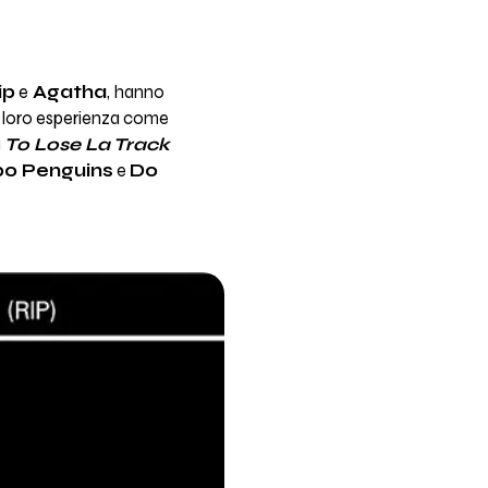
ip
e
Agatha
, hanno
la loro esperienza come
a
To Lose La Track
o Penguins
e
Do